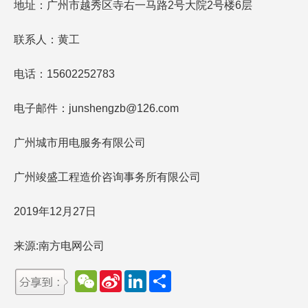
地址：广州市越秀区寺右一马路2号大院2号楼6层
联系人：黄工
电话：15602252783
电子邮件：junshengzb@126.com
广州城市用电服务有限公司
广州竣盛工程造价咨询事务所有限公司
2019年12月27日
来源:南方电网公司
W
S
L
分
e
i
i
享
C
n
n