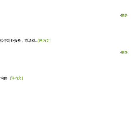
‧
更多
停对外报价，市场成...
[详内文]
‧
更多
价...
[详内文]