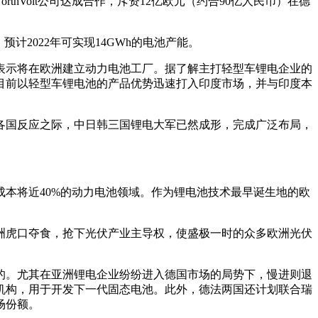
hVolt公司达成合作，斥资12亿欧元（约合90亿人民币）在德
2022年可实现14GWh的电池产能。
表示将在欧洲建立动力电池工厂。据了解主打轻型车锂电企业的
目前以轻型车锂电池的产品优势迅速打入印度市场，并与印度本
各国反应之际，中日韩三国锂电大军已然成形，完成广泛布局，
本将近40%的动力电池领域。作为锂电池技术最早诞生地的欧
洲虎口夺食，抢下光伏产业主导权，使盛极一时的众多欧洲光伏
的。尤其在亚洲锂电企业纷纷进入德国市场的局势下，慢进则退
机构，用于开发下一代固态电池。此外，德法两国还计划联合瑞
场份额。