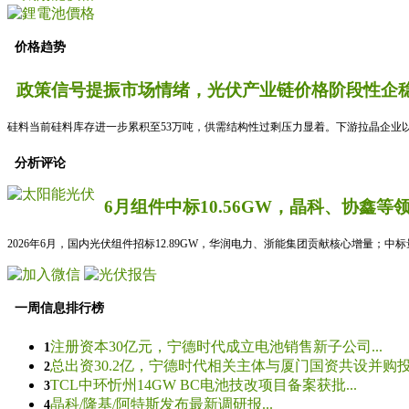
价格趋势
政策信号提振市场情绪，光伏产业链价格阶段性企稳
硅料当前硅料库存进一步累积至53万吨，供需结构性过剩压力显着。下游拉晶企业以
分析评论
6月组件中标10.56GW，晶科、协鑫等
2026年6月，国内光伏组件招标12.89GW，华润电力、浙能集团贡献核心增量；中
一周信息排行榜
注册资本30亿元，宁德时代成立电池销售新子公司...
1
总出资30.2亿，宁德时代相关主体与厦门国资共设并购投资
2
TCL中环忻州14GW BC电池技改项目备案获批...
3
晶科/隆基/阿特斯发布最新调研报...
4