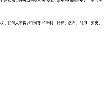
资料，非经您亲自许可或根据相关法律、法规的强制性规定，不会主
之同意或授权，任何人不得以任何形式重制、转载、散布、引用、变更、