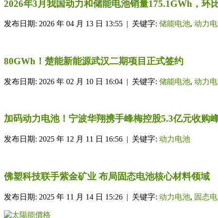
2026年3月我国动力和储能电池销量175.1GWh，环比
发布日期: 2026 年 04 月 13 日 13:55 | 关键字:
储能电池
,
动力电
80GWh！楚能新能源武汉二期项目正式签约
发布日期: 2026 年 02 月 10 日 16:04 | 关键字:
储能电池
,
动力电
加码动力电池！宁波华翔携手峰梅控股5.3亿元收购
发布日期: 2025 年 12 月 11 日 16:56 | 关键字:
动力电池
佛塑科技联手紫金矿业 布局固态电池核心材料领域
发布日期: 2025 年 11 月 14 日 15:26 | 关键字:
动力电池
,
固态电