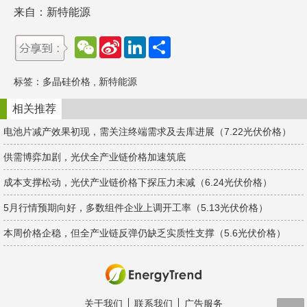
来自：新特能源
W
S
L
分
e
i
i
享
C
n
n
h
a
k
标签：
多晶硅价格
,
新特能源
a
W
e
t
e
d
i
I
相关推荐
b
n
o
电池片减产效果初现，需关注终端需求及去库进展（7.22光伏价格）
供需博弈加剧，光伏全产业链价格加速筑底
成本支撑松动，光伏产业链价格下探压力未减（6.24光伏价格）
5月行情预期向好，多数组件企业上调开工率（5.13光伏价格）
本周价格企稳，但全产业链反弹仍缺乏实质性支撑（5.6光伏价格）
关于我们
联系我们
广告服务