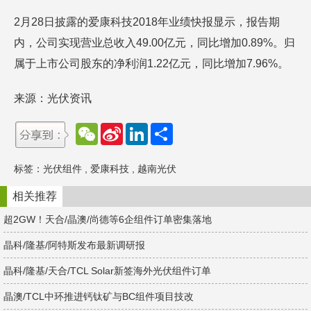
2月28日披露的爱康科技2018年业绩快报显示，报告期
内，公司实现营业总收入49.00亿元，同比增加0.89%。归
属于上市公司股东的净利润1.22亿元，同比增加7.96%。
来源：光伏资讯
W
S
L
分
e
i
i
享
C
n
n
h
a
k
标签：
光伏组件
,
爱康科技
,
越南光伏
a
W
e
t
e
d
i
I
相关推荐
b
n
o
超2GW！天合/晶澳/尚德等6企组件订单密集落地
晶科/隆基/阿特斯发布最新调研报
晶科/隆基/天合/TCL Solar新签海外光伏组件订单
晶澳/TCL中环推进钙钛矿与BC组件项目技改