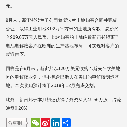
元。
9月末，新宙邦波兰子公司签署波兰土地购买合同并完成
公证，取得工业用地8.02万平方米的土地所有权，总价约
合909.65万元人民币。此次购买的土地临近新宙邦锂离子
电池电解液客户在欧洲的生产基地布局，可实现对客户的
就近供应。
同样是在9月末，新宙邦以120万美元收购巴斯夫在欧美地
区的电解液业务，但不包含巴斯夫在美国的电解液制造基
地。本次收购预计将于2018年12月完成交割。
此外，新宙邦于本月初还获得了外资买入49.56万股，占流
通盘0.20%。
W
S
L
分
e
i
i
享