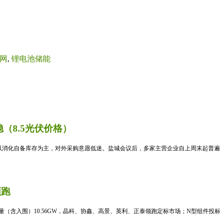
网
,
锂电池储能
（8.5光伏价格）
消化自备库存为主，对外采购意愿低迷。盐城会议后，多家主营企业自上周末起普遍暂
领跑
标量（含入围）10.56GW，晶科、协鑫、高景、英利、正泰领跑定标市场；N型组件投标均