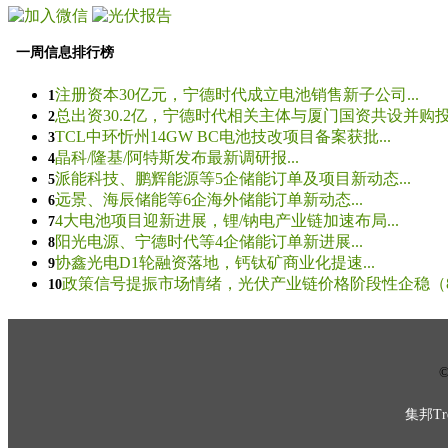
一周信息排行榜
注册资本30亿元，宁德时代成立电池销售新子公司...
1
总出资30.2亿，宁德时代相关主体与厦门国资共设并购投资
2
TCL中环忻州14GW BC电池技改项目备案获批...
3
晶科/隆基/阿特斯发布最新调研报...
4
派能科技、鹏辉能源等5企储能订单及项目新动态...
5
远景、海辰储能等6企海外储能订单新动态...
6
4大电池项目迎新进展，锂/钠电产业链加速布局...
7
阳光电源、宁德时代等4企储能订单新进展...
8
协鑫光电D1轮融资落地，钙钛矿商业化提速...
9
政策信号提振市场情绪，光伏产业链价格阶段性企稳（8.5
10
© 
集邦Tre