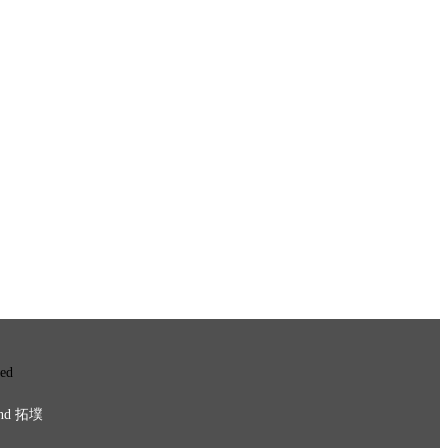
ved
nd
拓墣