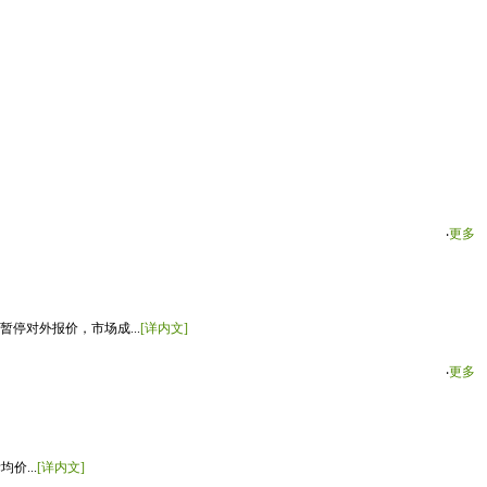
‧
更多
停对外报价，市场成...
[详内文]
‧
更多
价...
[详内文]