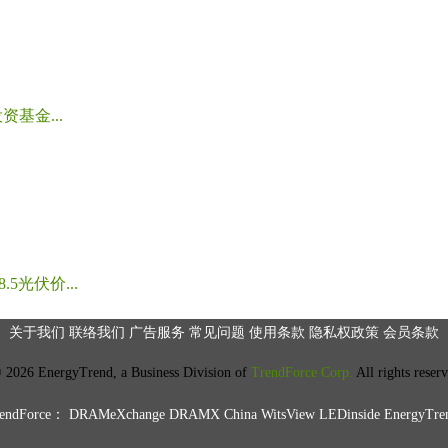
基金...
光伏价...
关于我们
联络我们
广告服务
常见问题
使用条款
隐私权政策
会员条款
2026 EnergyTrend, a Business Division of
TrendForce Corp.
All rights reser
ndForce：
DRAMeXchange
DRAMX China
WitsView
LEDinside
EnergyTre