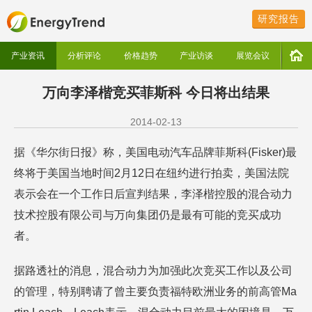
研究报告
产业资讯
分析评论
价格趋势
产业访谈
展览会议
万向李泽楷竞买菲斯科 今日将出结果
2014-02-13
据《华尔街日报》称，美国电动汽车品牌菲斯科(Fisker)最
终将于美国当地时间2月12日在纽约进行拍卖，美国法院
表示会在一个工作日后宣判结果，李泽楷控股的混合动力
技术控股有限公司与万向集团仍是最有可能的竞买成功
者。
据路透社的消息，混合动力为加强此次竞买工作以及公司
的管理，特别聘请了曾主要负责福特欧洲业务的前高管Ma