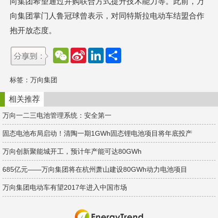
向集团希望通过并购联合方式提升技术能力等。此前，万
向集团掌门人鲁冠球曾表示，对同特斯拉电动车结盟合作
抱开放态度。
W
S
L
分
e
i
i
享
C
n
n
h
a
k
标签：
万向集团
a
W
e
t
e
d
i
I
相关推荐
b
n
o
万向一二三电池管理系统：安全第一
固态电池布局启动！清陶一期1GWh固态锂电池项目将年底投产
万向创新聚能城开工，预计年产能可达80GWh
685亿元——万向集团将在杭州萧山建设80GWh动力电池项目
万向集团电动车有望2017年进入中国市场