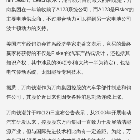
rtin Leach。Leach表示，混合动力目前最大的困境是，万
向集团在一年前收购了A123系统公司，而A123是Fisker的
主要电池供应商，不过混合动力可以得到另一家电池公司
波士顿动力的支持。
美国汽车经销协会首席经济学家史蒂文表示，竞买的最终
赢家将获得的不仅是Fisker的汽车产品或设计，还包括其
知识产权，其中涉及的36项专利(大约一半为待定)，包括
电气传动系统、太阳能等专利技术。
据悉，万向钱潮作为万向集团控股的汽车零部件制造和销
售公司，其股价近日来也因受各种消息刺激连续上涨。
万向钱潮并于昨(12)日发布公告表示，从2000年开展电动
汽车研发以来，控股股东万向集团一直致力于发展清洁能
源产业，但与国际先进技术相比尚有一定差距。为此，万