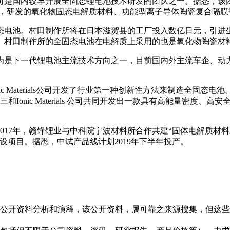
司是国内较早开展全固态锂电池技术研发的团队之一。据悉，该
题，研发的氧化物固态电解质材料、功能型离子导体陶瓷复合隔膜
电池。村田制作所将在日本滋贺县的工厂投入数亿日元，引进生产
。村田制作所的全固态电池在电解质上采用的也是氧化物陶瓷材
为是下一代锂电池主流技术方向之一，目前国内外主流车企、动
aterials公司开发了行业第一种创新性方法来制造全固态电池。据万
和Ionic Materials 公司共同开发出一款具有高能量密
017年，赣锋锂业与中科院宁波材料所合作共建“固体电解质材
建设项目。据悉，中试产品线计划2019年下半年投产。
信息是根据公开资料分析和演释，该公开资料，属可靠之来源搜集，