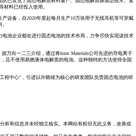
团队已攻克了固态电解质材料量产、固态电解质膜成型技术、复
等材料已经投入使用。
设备，自2020年度起每月生产10万块用于无线耳机等可穿戴
料。
力电池企业都在进行固态电池的技术布局，力争尽快实现该技术
向一二三介绍，通过将Ionic Materials公司先进的导电离子
度、高安全，且不使用易燃液体电解质的电池。这种独特的方法使得全固
料工程中心”，引进以许晓雄为核心的研发团队负责固态电池的研
但这些分析和信息并未经独立核实。本网站有权但无此义务，改善或