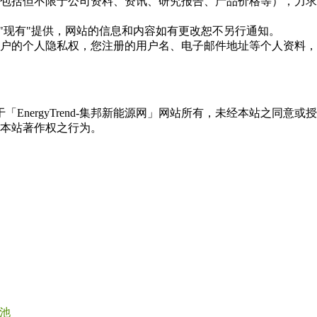
现的信息（包括但不限于公司资料、资讯、研究报告、产品价格等）
现况"及"现有"提供，网站的信息和内容如有更改恕不另行通知。
所有使用用户的个人隐私权，您注册的用户名、电子邮件地址等个人
权属于「EnergyTrend-集邦新能源网」网站所有，未经本站
本站著作权之行为。
池