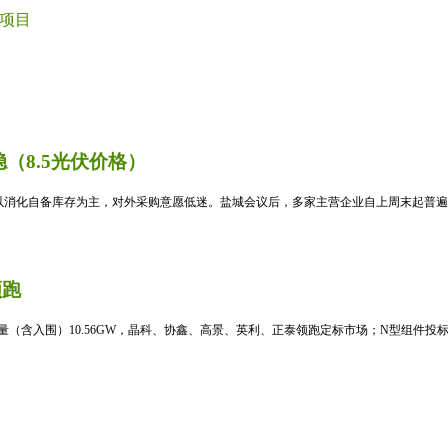
项目
（8.5光伏价格）
消化自备库存为主，对外采购意愿低迷。盐城会议后，多家主营企业自上周末起普遍暂
领跑
标量（含入围）10.56GW，晶科、协鑫、高景、英利、正泰领跑定标市场；N型组件投标均