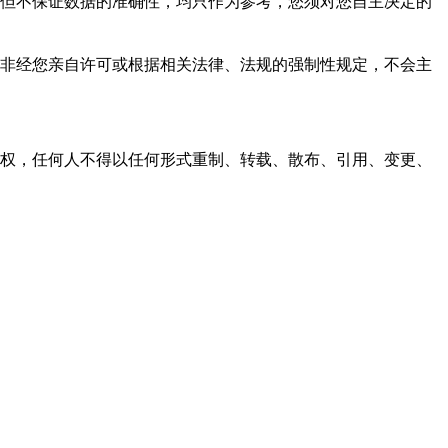
，力求但不保证数据的准确性，均只作为参考，您须对您自主决定的
资料，非经您亲自许可或根据相关法律、法规的强制性规定，不会主
之同意或授权，任何人不得以任何形式重制、转载、散布、引用、变更、