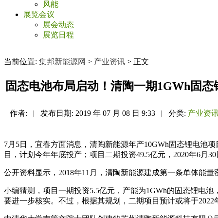
风能
展览会议
展会动态
展览日程
当前位置:
集邦新能源网
>
产业资讯
> 正文
固态电池布局启动！清陶一期1GWh固
作者:
|
发布日期:
2019 年 07 月 08 日 9:33
|
分类:
产业资
7月5日，宜春方面消息，清陶新能源年产10GWh固态锂电池
目，计划今年年底投产；项目二期投资49.5亿元，2020年6月
公开资料显示，2018年11月，清陶新能源建成第一条单体能
小编猜测，项目一期投资5.5亿元，产能为1GWh的固态锂
要进一步核实。不过，根据其规划，二期项目预计或将于202