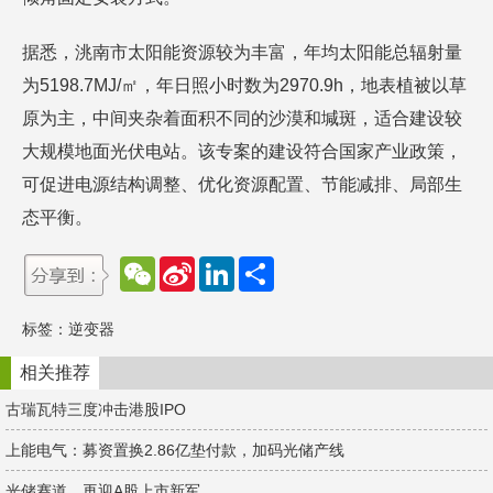
据悉，洮南市太阳能资源较为丰富，年均太阳能总辐射量
为5198.7MJ/㎡，年日照小时数为2970.9h，地表植被以草
原为主，中间夹杂着面积不同的沙漠和堿斑，适合建设较
大规模地面光伏电站。该专案的建设符合国家产业政策，
可促进电源结构调整、优化资源配置、节能减排、局部生
态平衡。
W
S
L
分
e
i
i
享
C
n
n
h
a
k
标签：
逆变器
a
W
e
t
e
d
i
I
相关推荐
b
n
o
古瑞瓦特三度冲击港股IPO
上能电气：募资置换2.86亿垫付款，加码光储产线
光储赛道，再迎A股上市新军