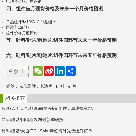
电池片价格月度评论
四、组件当月现货价格及未来一个月价格预测
单晶组件/M10/G12 单晶组件
区域市场价格
组件价格月度评论
五、硅料/硅片/电池片/组件四环节未来一年价格预测
六、硅料/硅片/电池片/组件四环节未来五年价格预测
W
S
L
分
e
i
i
享
C
n
n
h
a
k
标签：
光伏组件
,
电池片
,
硅料
,
硅片
a
W
e
t
e
d
i
I
相关推荐
b
n
o
超2GW！天合/晶澳/尚德等6企组件订单密集落地
晶科/隆基/阿特斯发布最新调研报
晶科/隆基/天合/TCL Solar新签海外光伏组件订单