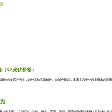
器
（8.5光伏价格）
消化自备库存为主，对外采购意愿低迷。盐城会议后，多家主营企业自上周末起普遍暂
领跑
标量（含入围）10.56GW，晶科、协鑫、高景、英利、正泰领跑定标市场；N型组件投标均