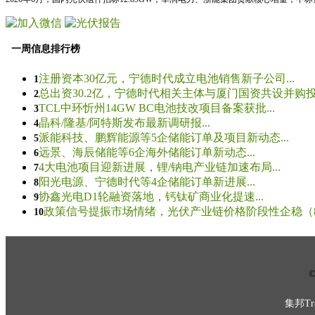
一周信息排行榜
注册资本30亿元，宁德时代成立电池销售新子公司...
1
总出资30.2亿，宁德时代相关主体与厦门国资共设并购投资
2
TCL中环忻州14GW BC电池技改项目备案获批...
3
晶科/隆基/阿特斯发布最新调研报...
4
派能科技、鹏辉能源等5企储能订单及项目新动态...
5
远景、海辰储能等6企海外储能订单新动态...
6
4大电池项目迎新进展，锂/钠电产业链加速布局...
7
阳光电源、宁德时代等4企储能订单新进展...
8
协鑫光电D1轮融资落地，钙钛矿商业化提速...
9
政策信号提振市场情绪，光伏产业链价格阶段性企稳（8.5
10
© 
集邦Tre