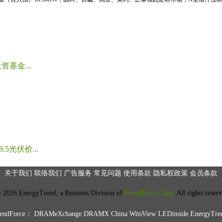
基金...
光伏价...
关于我们
联络我们
广告服务
常见问题
使用条款
隐私权政策
会员条款
2026 EnergyTrend, a Business Division of
TrendForce Corp.
All rights reser
ndForce：
DRAMeXchange
DRAMX China
WitsView
LEDinside
EnergyTre