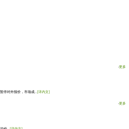
‧
更多
停对外报价，市场成...
[详内文]
‧
更多
价...
[详内文]