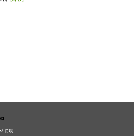
ved
nd
拓墣