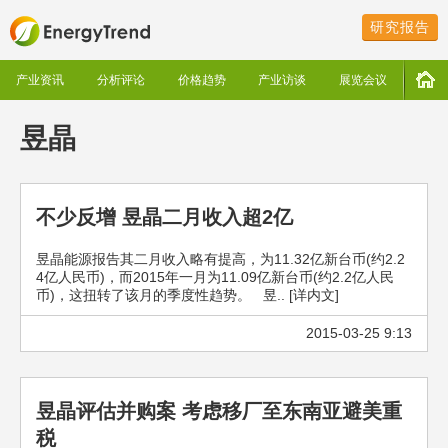
研究报告
产业资讯
分析评论
价格趋势
产业访谈
展览会议
昱晶
不少反增 昱晶二月收入超2亿
昱晶能源报告其二月收入略有提高，为11.32亿新台币(约2.2
4亿人民币)，而2015年一月为11.09亿新台币(约2.2亿人民
币)，这扭转了该月的季度性趋势。 昱.. [详内文]
2015-03-25 9:13
昱晶评估并购案 考虑移厂至东南亚避美重
税