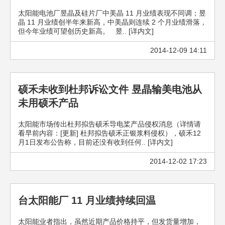
太阳能电池厂昱晶及硅片厂中美晶 11 月业绩表现不同调；昱
晶 11 月业绩创半年来新高，中美晶则连续 2 个月业绩滑落，
但今年业绩可望创历史新高。 昱.. [详内文]
2014-12-09 14:11
硕禾未收到杜邦诉讼文件 昱晶输美电池从
未用硕禾产品
太阳能市场传出杜邦拟告硕禾导电桨产品侵权消息（详情请
看早前内容：[更新] 杜邦拟告硕禾正银浆料侵权），硕禾12
月1日发布公告称，目前还没有收到任何.. [详内文]
2014-12-02 17:23
台太阳能厂 11 月业绩持续回温
太阳能业者指出，虽然近期产品价格持平，但发货量增加，