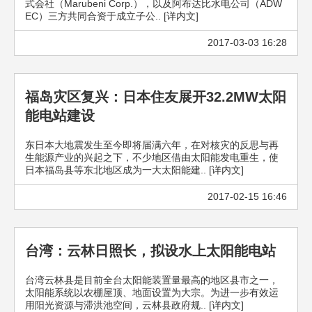
式会社（Marubeni Corp.），以及阿布达比水电公司（ADW
EC）三方共同合资于成立子公.. [详内文]
2017-03-03 16:28
福岛灾区复兴：日本住友展开32.2MW太阳
能电站建设
东日本大地震发生至今即将届满六年，在对核灾的反思与再
生能源产业的兴起之下，不少地区借由太阳能发电重生，使
日本福岛县等东北地区成为一大太阳能建.. [详内文]
2017-02-15 16:46
台湾：云林日照长，拟设水上太阳能电站
台湾云林县是目前全台太阳能装置量最高的地区县市之一，
太阳能系统以农棚屋顶、地面设置为大宗。为进一步有效运
用阳光资源与滞洪池空间，云林县政府规.. [详内文]