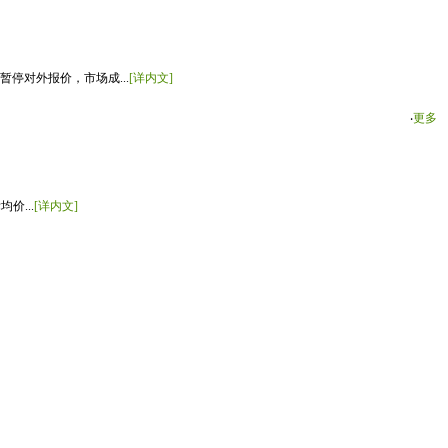
停对外报价，市场成...
[详内文]
‧
更多
价...
[详内文]