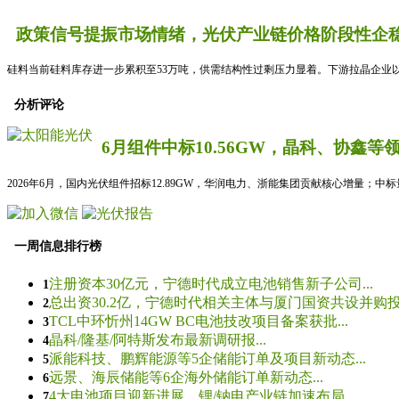
政策信号提振市场情绪，光伏产业链价格阶段性企稳
硅料当前硅料库存进一步累积至53万吨，供需结构性过剩压力显着。下游拉晶企业以
分析评论
6月组件中标10.56GW，晶科、协鑫等
2026年6月，国内光伏组件招标12.89GW，华润电力、浙能集团贡献核心增量；中
一周信息排行榜
注册资本30亿元，宁德时代成立电池销售新子公司...
1
总出资30.2亿，宁德时代相关主体与厦门国资共设并购投资
2
TCL中环忻州14GW BC电池技改项目备案获批...
3
晶科/隆基/阿特斯发布最新调研报...
4
派能科技、鹏辉能源等5企储能订单及项目新动态...
5
远景、海辰储能等6企海外储能订单新动态...
6
4大电池项目迎新进展，锂/钠电产业链加速布局...
7