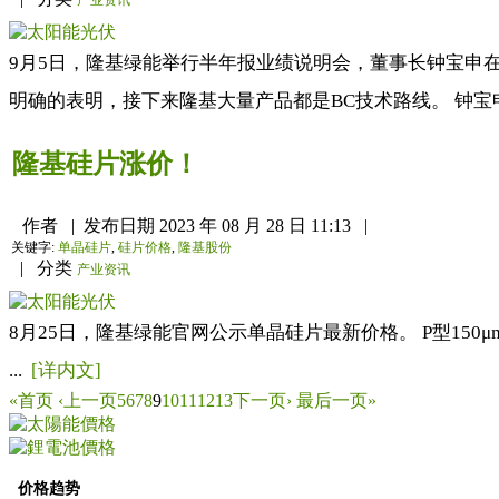
9月5日，隆基绿能举行半年报业绩说明会，董事长钟宝申
明确的表明，接下来隆基大量产品都是BC技术路线。 钟宝
隆基硅片涨价！
作者
|
发布日期
2023 年 08 月 28 日 11:13
|
关键字:
单晶硅片
,
硅片价格
,
隆基股份
|
分类
产业资讯
8月25日，隆基绿能官网公示单晶硅片最新价格。 P型150μm
...
[详内文]
«首页
‹上一页
5
6
7
8
9
10
11
12
13
下一页›
最后一页»
价格趋势