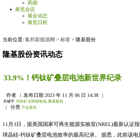
风能
展览会议
展会动态
展览日程
当前位置:
集邦新能源网
>
标签
>
隆基股份
隆基股份
资讯动态
33.9%！钙钛矿叠层电池新世界纪录
作者
|
发布日期
2023 年 11 月 06 日 14:38
|
关键字:
钙钛矿太阳能电池
,
隆基股份
|
分类
产业资讯
11月3日，据美国国家可再生能源实验室(NREL)最新认
球晶硅-钙钛矿叠层电池效率的最高纪录。 据悉，此前该电池