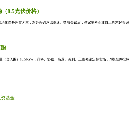
（8.5光伏价格）
消化自备库存为主，对外采购意愿低迷。盐城会议后，多家主营企业自上周末起普遍暂
领跑
标量（含入围）10.56GW，晶科、协鑫、高景、英利、正泰领跑定标市场；N型组件投标均
基金...