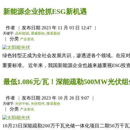
新能源企业抢抓ESG新机遇
作者
|
发布日期
2023 年 11 月 03 日 12:47
|
关键字:
晶科能源
,
通威股份
,
隆基股份
|
分类
产业资讯
绿色转型正成为全社会发展共识，渗透进各个领域。在应对
重要标准。 近年来，我国新能源企业也越来越重视ESG投
最低1.086元/瓦！深能疏勒500MW光
作者
|
发布日期
2023 年 10 月 26 日 9:07
|
关键字:
光伏中标
,
光伏组件
,
隆基股份
|
分类
产业资讯
10月23日深能疏勒200万千瓦光储一体化项目二期50万千