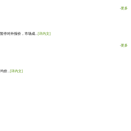
‧
更多
停对外报价，市场成...
[详内文]
‧
更多
价...
[详内文]