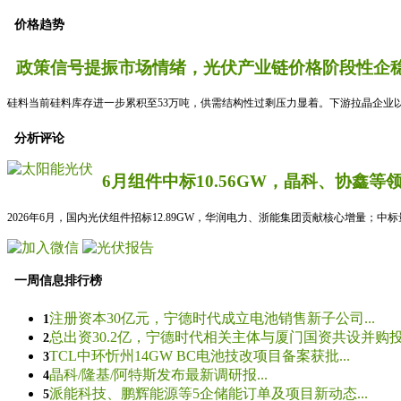
价格趋势
政策信号提振市场情绪，光伏产业链价格阶段性企稳
硅料当前硅料库存进一步累积至53万吨，供需结构性过剩压力显着。下游拉晶企业以
分析评论
6月组件中标10.56GW，晶科、协鑫等
2026年6月，国内光伏组件招标12.89GW，华润电力、浙能集团贡献核心增量；中
一周信息排行榜
注册资本30亿元，宁德时代成立电池销售新子公司...
1
总出资30.2亿，宁德时代相关主体与厦门国资共设并购投资
2
TCL中环忻州14GW BC电池技改项目备案获批...
3
晶科/隆基/阿特斯发布最新调研报...
4
派能科技、鹏辉能源等5企储能订单及项目新动态...
5