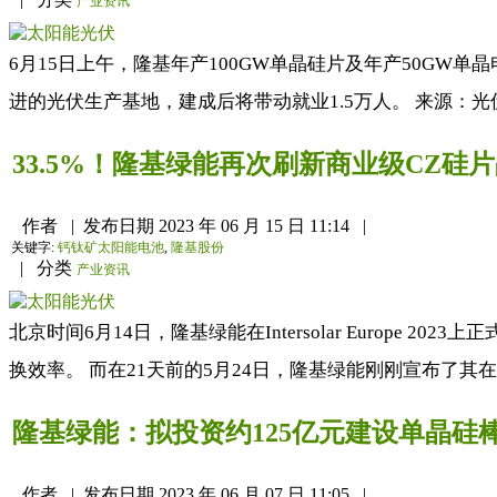
产业资讯
6月15日上午，隆基年产100GW单晶硅片及年产50G
进的光伏生产基地，建成后将带动就业1.5万人。 来源：光伏见
33.5%！隆基绿能再次刷新商业级CZ硅
作者
|
发布日期
2023 年 06 月 15 日 11:14
|
关键字:
钙钛矿太阳能电池
,
隆基股份
|
分类
产业资讯
北京时间6月14日，隆基绿能在Intersolar Europe
换效率。 而在21天前的5月24日，隆基绿能刚刚宣布了其在
隆基绿能：拟投资约125亿元建设单晶硅
作者
|
发布日期
2023 年 06 月 07 日 11:05
|