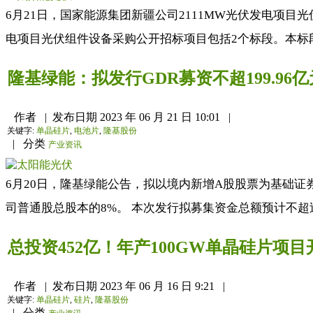
6月21日，国家能源集团新疆公司2111MW光伏发电项目
电项目光伏组件设备采购公开招标项目包括2个标段。本标段为
隆基绿能：拟发行GDR募资不超199.96
作者
|
发布日期
2023 年 06 月 21 日 10:01
|
关键字:
单晶硅片
,
电池片
,
隆基股份
|
分类
产业资讯
6月20日，隆基绿能公告，拟以境内新增A股股票为基础
司普通股总股本的8%。 本次发行拟募集资金总额预计不超过1
总投资452亿！年产100GW单晶硅片项目
作者
|
发布日期
2023 年 06 月 16 日 9:21
|
关键字:
单晶硅片
,
硅片
,
隆基股份
|
分类