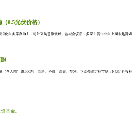
（8.5光伏价格）
消化自备库存为主，对外采购意愿低迷。盐城会议后，多家主营企业自上周末起普遍暂
领跑
标量（含入围）10.56GW，晶科、协鑫、高景、英利、正泰领跑定标市场；N型组件投标均
基金...