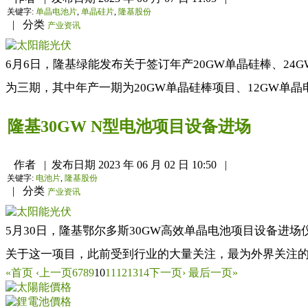
关键字:
单晶电池片
,
单晶硅片
,
隆基股份
|
分类
产业资讯
6月6日，隆基绿能发布关于签订年产20GW单晶硅棒、24
为三期，其中年产一期为20GW单晶硅棒项目、12GW单晶电
隆基30GW N型电池项目设备进场
作者
|
发布日期
2023 年 06 月 02 日 10:50
|
关键字:
电池片
,
隆基股份
|
分类
产业资讯
5月30日，隆基鄂尔多斯30GW高效单晶电池项目设备进
关于这一项目，此前受到行业的大量关注，最为外界关注的是
«首页
‹上一页
6
7
8
9
10
11
12
13
14
下一页›
最后一页»