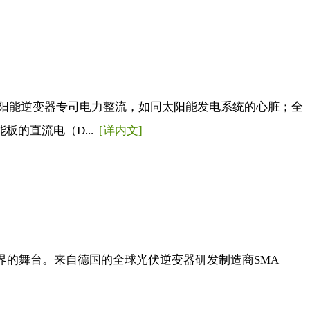
阳能逆变器专司电力整流，如同太阳能发电系统的心脏；全
板的直流电（D...
[详内文]
界的舞台。来自德国的全球光伏逆变器研发制造商SMA