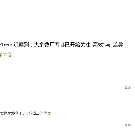
Trend观察到，大多数厂商都已开始关注“高效”与“差异
详内文]
‧
更多
停对外报价，市场成...
[详内文]
‧
更多