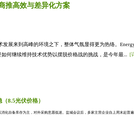
佳，厂商推高效与差异化方案
技术发展来到高峰的环境之下，整体气氛显得更为热络。Energy
要如何继续维持技术优势以摆脱价格战的挑战，是今年最...
[
（8.5光伏价格）
消化自备库存为主，对外采购意愿低迷。盐城会议后，多家主营企业自上周末起普遍暂