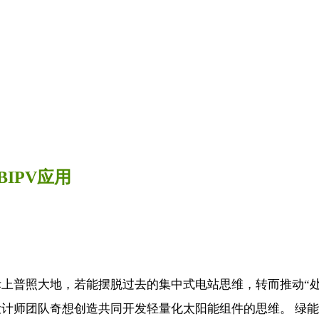
IPV应用
上普照大地，若能摆脱过去的集中式电站思维，转而推动“
计师团队奇想创造共同开发轻量化太阳能组件的思维。 绿能科