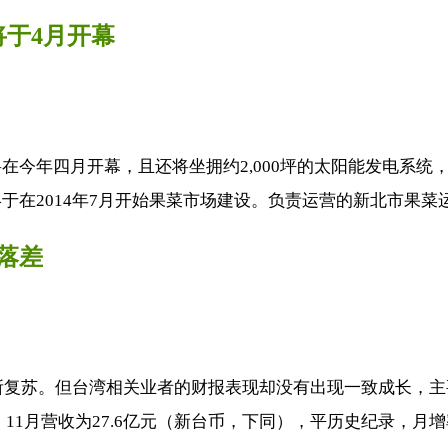
于4月开幕
今年四月开幕，且还将坐拥约2,000坪的太阳能发电系统
在2014年7月开始果菜市场建设。负责运营的新北市果菜运销
落差
有所复苏。但台湾相关业者的财报表现却没有出现一致成长，主
月营收为27.6亿元（新台币，下同），平历史纪录，月增率20