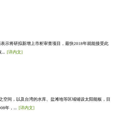
面表示将研拟新增上市柜审查项目，最快2018年就能接受此
..
[详内文]
之空间，以及台湾的水库、盐滩地等区域铺设太阳能板，目
年，...
[详内文]