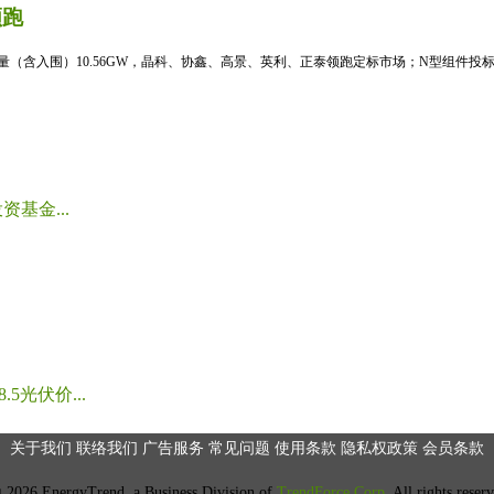
领跑
标量（含入围）10.56GW，晶科、协鑫、高景、英利、正泰领跑定标市场；N型组件投标均
基金...
光伏价...
关于我们
联络我们
广告服务
常见问题
使用条款
隐私权政策
会员条款
2026 EnergyTrend, a Business Division of
TrendForce Corp.
All rights reser