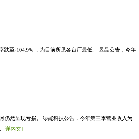
-104.9% ，为目前所见各台厂最低。 昱晶公告，今年
月仍然呈现亏损。 绿能科技公告，今年第三季营业收入为
.
[详内文]