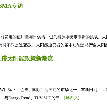
SMA专访
阳能发电的使用量与日俱增，也为能源系统带来新的挑战。太
器将不只是逆变器。 太阳能逆变器的基本功能是将产自太阳能
赶搭太阳能政策新潮流
0GW目标下，也成了国际厂商关注的市场之一，重新回到了世
EnergyTrend、TUV SUD的专...
[详内文]