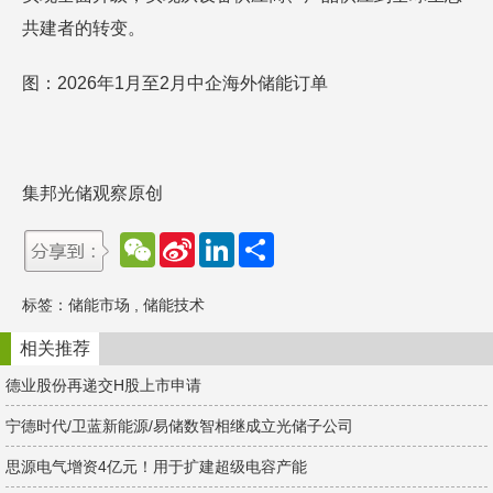
共建者的转变。
图：2026年1月至2月中企海外储能订单
集邦光储观察原创
W
S
L
分
e
i
i
享
C
n
n
h
a
k
标签：
储能市场
,
储能技术
a
W
e
t
e
d
i
I
相关推荐
b
n
o
德业股份再递交H股上市申请
宁德时代/卫蓝新能源/易储数智相继成立光储子公司
思源电气增资4亿元！用于扩建超级电容产能