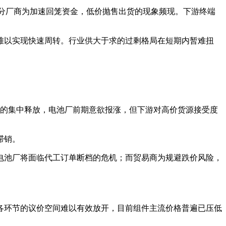
徊，部分厂商为加速回笼资金，低价抛售出货的现象频现。下游终端
难以实现快速周转。行业供大于求的过剩格局在短期内暂难扭
求的集中释放，电池厂前期意欲报涨，但下游对高价货源接受度
滞销。
电池厂将面临代工订单断档的危机；而贸易商为规避跌价风险，
各环节的议价空间难以有效放开，目前组件主流价格普遍已压低