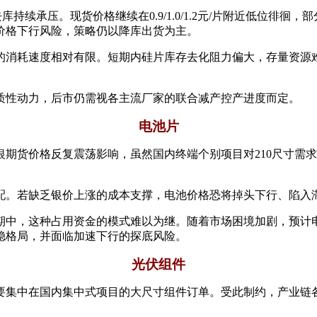
持续承压。现货价格继续在0.9/1.0/1.2元/片附近低位徘
价格下行风险，策略仍以降库出货为主。
的消耗速度相对有限。短期内硅片库存去化阻力偏大，存量资源
质性动力，后市仍需视各主流厂家的联合减产控产进度而定。
电池片
银期货价格反复震荡影响，虽然国内终端个别项目对210尺寸需
配。若缺乏银价上涨的成本支撑，电池价格恐将掉头下行、陷入
期中，这种占用资金的模式难以为继。随着市场困境加剧，预计
稳格局，并面临加速下行的探底风险。
光伏组件
要集中在国内集中式项目的大尺寸组件订单。受此制约，产业链