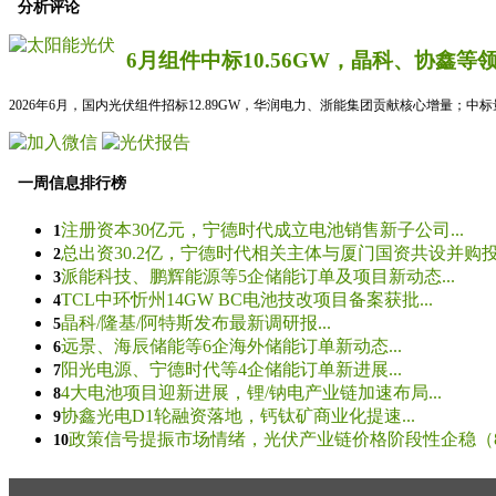
分析评论
6月组件中标10.56GW，晶科、协鑫等
2026年6月，国内光伏组件招标12.89GW，华润电力、浙能集团贡献核心增量；中
一周信息排行榜
注册资本30亿元，宁德时代成立电池销售新子公司...
1
总出资30.2亿，宁德时代相关主体与厦门国资共设并购投资
2
派能科技、鹏辉能源等5企储能订单及项目新动态...
3
TCL中环忻州14GW BC电池技改项目备案获批...
4
晶科/隆基/阿特斯发布最新调研报...
5
远景、海辰储能等6企海外储能订单新动态...
6
阳光电源、宁德时代等4企储能订单新进展...
7
4大电池项目迎新进展，锂/钠电产业链加速布局...
8
协鑫光电D1轮融资落地，钙钛矿商业化提速...
9
政策信号提振市场情绪，光伏产业链价格阶段性企稳（8.5
10