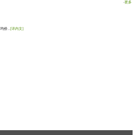
‧
更多
价...
[详内文]