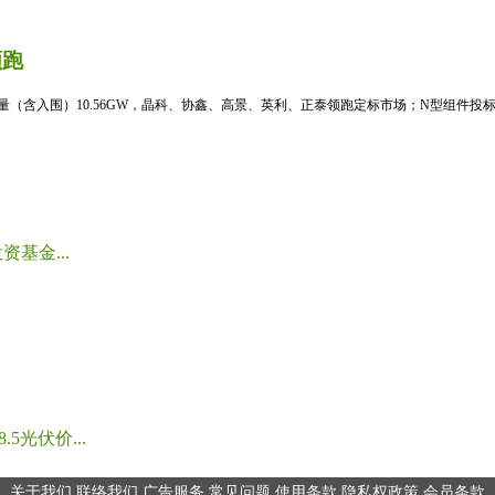
领跑
标量（含入围）10.56GW，晶科、协鑫、高景、英利、正泰领跑定标市场；N型组件投标均
基金...
光伏价...
关于我们
联络我们
广告服务
常见问题
使用条款
隐私权政策
会员条款