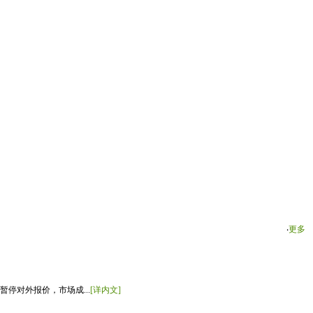
‧
更多
停对外报价，市场成...
[详内文]