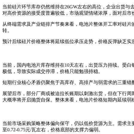
当前硅片环节库存仍然维持在26GW左右的高位，企业出货与去库
对高价资源的接受度普遍较低，市场观望情绪浓厚，面对后市
从终端需求及产业链排产节奏来看，电池片整体开工率对硅片
转。
预计后续硅片价格整体将延续低位承压走势，价格反弹缺乏实
当前，国内电池片库存维持在10天左右，出货压力持续。受白
极低，导致实际成交停滞，价格只能勉强持稳。
短期行业核心矛盾仍聚焦于高库存、高排产与弱需求的三重错
展望后市，部分厂商或被迫拉长账期以刺激出货，但在下行周
大概率将开启抛货自保。整体来看，电池片价格短期内延续弱
当前市场采购策略整体偏向保守，仍以低价货源为主。需求主
至0.72-0.75元/瓦左右，价格底部的支撑力偏弱。