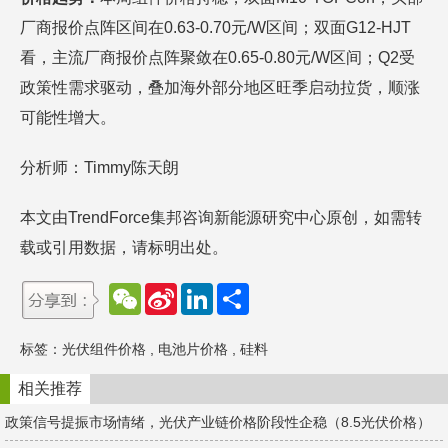
厂商报价点阵区间在0.63-0.70元/W区间；双面G12-HJT
看，主流厂商报价点阵聚敛在0.65-0.80元/W区间；Q2受
政策性需求驱动，叠加海外部分地区旺季启动拉货，顺涨
可能性增大。
分析师：Timmy陈天朗
本文由TrendForce集邦咨询新能源研究中心原创，如需转
载或引用数据，请标明出处。
W
S
L
分
e
i
i
享
C
n
n
h
a
k
标签：
光伏组件价格
,
电池片价格
,
硅料
a
W
e
t
e
d
i
I
相关推荐
b
n
o
政策信号提振市场情绪，光伏产业链价格阶段性企稳（8.5光伏价格）