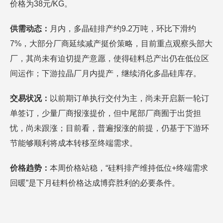
价格为38元/KG。
供需动态：
月内，多晶硅排产约9.2万吨，环比下滑约
7%，大部分厂商延续减产挺价策略，目前重点观察头部大
厂，其尚未有迫切提产意愿，使得硅料总产出仍在低位区
间运作；下游拉晶厂月内提产，继续消化多晶硅库存。
交易状况：
以前期订单执行交付为主，尚未开启新一轮订
单签订，少量厂商报涨提价，但中尾部厂商囿于出货担
忧，尚未跟涨；目前看，普遍报涨的前提，仍基于下游环
节能够顺利将成本转移至终端需求。
价格趋势：
本周价格站稳，“硅料排产维持低位+终端需求
回暖”是下月硅料价格达成博弈胜利的必要条件。