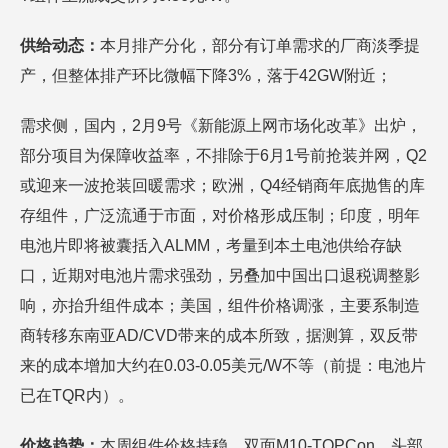
供给动态：
本月排产分化，部分有订单需求的厂商淡季提
产，但整体排产环比微幅下降3%，落于42GW附近；
需求侧，国内，2月9号《新能源上网市场化改革》出炉，
部分项目为保障收益率，不排除于6月1号前抢装并网，Q2
或迎来一波抢装回暖需求；欧洲，Q4经销商年底抛售的库
存组件，广泛流通于市面，对价格形成压制；印度，明年
电池片即将被囊括入ALMM，考量到本土电池供给存缺
口，近期对电池片需求强劲，另叠加中国出口退税调整影
响，亦抬升组件成本；美国，组件价格调涨，主要系制造
商转移东南亚AD/CVD带来的成本所致，据测算，双反带
来的成本增加大约在0.03-0.05美元/W不等（前提：电池片
已在TQR内）。
价格趋势：
本周组件价格持稳，双面M10-TOPCon，头部