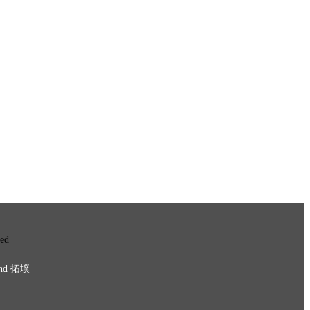
ved
nd
拓墣