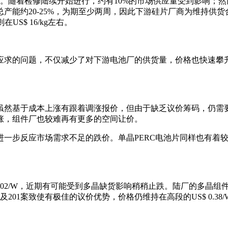
。随着检修陆续开始进行，约有10%的市场供应量受到影响；
产能约20-25%，为期至少两周，因此下游硅片厂商为维持供
US$ 16/kg左右。
应求的问题，不仅减少了对下游电池厂的供货量，价格也快速攀
虽然基于成本上涨有跟着调涨报价，但由于缺乏议价筹码，仍需
涨，组件厂也较难再有更多的空间让价。
进一步反应市场需求不足的跌价。单晶PERC电池片同样也有着
3-3.02/W，近期有可能受到多晶缺货影响稍稍止跌。陆厂的多
以及201案致使有极佳的议价优势，价格仍维持在高段的US$ 0.38/