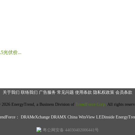
光伏价...
关于我们
联络我们
广告服务
常见问题
使用条款
隐私权政策
会员条款
2026 EnergyTrend, a Business Division of
TrendForce Corp.
All rights reser
ndForce：
DRAMeXchange
DRAMX China
WitsView
LEDinside
EnergyTre
粤公网安备 44030402006441号