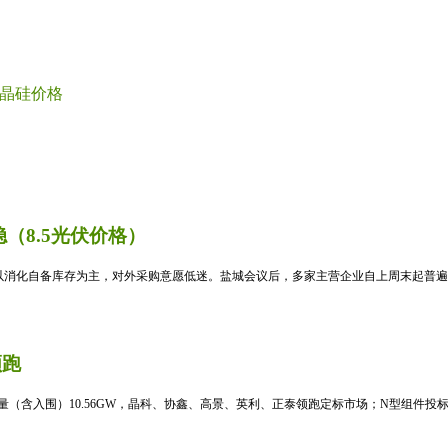
晶硅价格
（8.5光伏价格）
消化自备库存为主，对外采购意愿低迷。盐城会议后，多家主营企业自上周末起普遍暂
领跑
标量（含入围）10.56GW，晶科、协鑫、高景、英利、正泰领跑定标市场；N型组件投标均