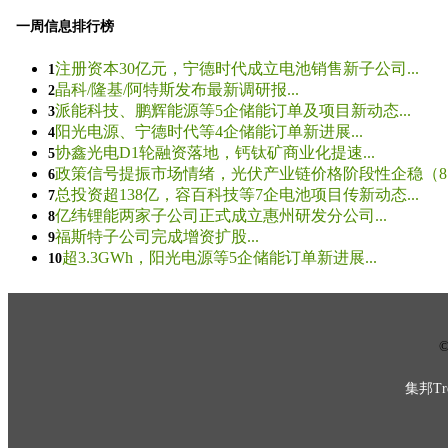
一周信息排行榜
注册资本30亿元，宁德时代成立电池销售新子公司...
1
晶科/隆基/阿特斯发布最新调研报...
2
派能科技、鹏辉能源等5企储能订单及项目新动态...
3
阳光电源、宁德时代等4企储能订单新进展...
4
协鑫光电D1轮融资落地，钙钛矿商业化提速...
5
政策信号提振市场情绪，光伏产业链价格阶段性企稳（8.5
6
总投资超138亿，容百科技等7企电池项目传新动态...
7
亿纬锂能两家子公司正式成立惠州研发分公司...
8
福斯特子公司完成增资扩股...
9
超3.3GWh，阳光电源等5企储能订单新进展...
10
© 
集邦Tre