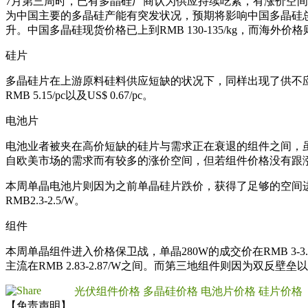
7月第三周时，已有多晶硅厂商认为供应持续吃紧，有涨价空间
为中国主要的多晶硅产能有突发状况，预期将影响中国多晶硅总
升。中国多晶硅现货价格已上到RMB 130-135/kg，而海外价格则在
硅片
多晶硅片在上游原料硅料供应短缺的状况下，同样出现了供不
RMB 5.15/pc以及US$ 0.67/pc。
电池片
电池业者被夹在高价短缺的硅片与需求正在衰退的组件之间，
自欧美市场的需求而有较多的涨价空间，但若组件价格没有跟
本周单晶电池片则因为之前单晶硅片跌价，获得了足够的空间
RMB2.3-2.5/W。
组件
本周单晶组件进入价格保卫战，单晶280W的成交价在RMB 
主流在RMB 2.83-2.87/W之间。而第三地组件则因为双反壁垒
光伏组件价格
多晶硅价格
电池片价格
硅片价格
【免责声明】