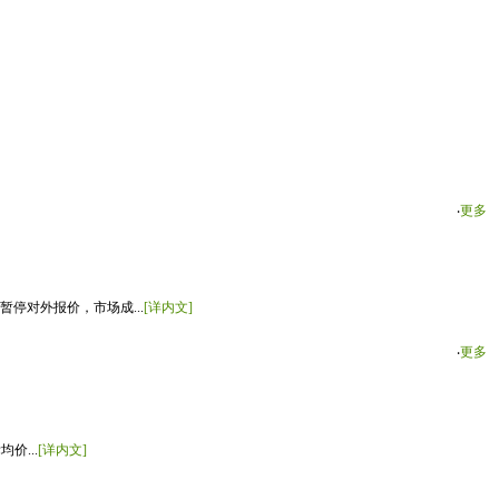
‧
更多
停对外报价，市场成...
[详内文]
‧
更多
价...
[详内文]