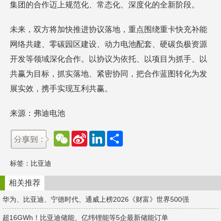
集团的合作迈上规范化、常态化、深度化的全新阶段。
未来，双方将加快推进协议落地，重点围绕重卡快充补能
网络共建、零碳园区建设、动力电池配套、硬碳负极资源
开发等领域深化合作。以协议为依托、以项目为抓手、以
共赢为目标，抓实落地、紧密协同，把合作蓝图转化为发
展实效，携手实现互利共赢。
来源：弗迪电池
W
S
L
分
e
i
i
享
C
n
n
h
a
k
标签：
比亚迪
a
W
e
t
e
d
i
I
相关推荐
b
n
o
华为、比亚迪、宁德时代、通威上榜2026《财富》世界500强
超16GWh！比亚迪储能、亿纬锂能等5企最新储能订单