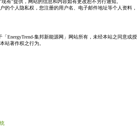
现况"及"现有"提供，网站的信息和内容如有更改恕不另行通知。
所有使用用户的个人隐私权，您注册的用户名、电子邮件地址等个人
权属于「EnergyTrend-集邦新能源网」网站所有，未经本站
本站著作权之行为。
统