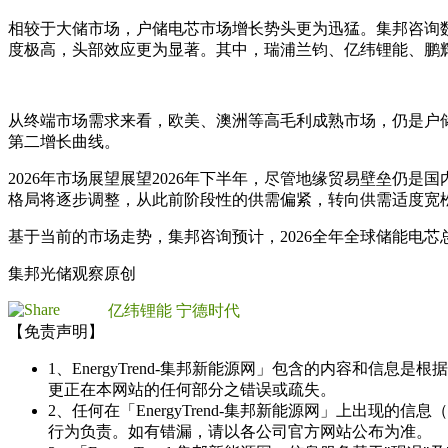
相较于大储市场，户储电芯市场增长势头更为迅猛。集邦咨询数据
度极高，头部效应更为显著。其中，瑞浦兰钧、亿纬锂能、鹏辉
从终端市场需求来看，欧美、澳洲等高毛利成熟市场，仍是户
第二增长曲线。
2026年市场展望展望2026年下半年，尽管地缘贸易壁垒
格局将逐步调整，从此前阶段性的供需偏紧，转向供需适度宽
基于当前的市场走势，集邦咨询预计，2026全年全球储能电芯
集邦光储观察原创
亿纬锂能
宁德时代
【免责声明】
1、EnergyTrend-集邦新能源网」包含的内容和
更正在本网站的任何部分之错误或疏失。
2、任何在「EnergyTrend-集邦新能源网」上出
行为负责。如有错漏，请以各公司官方网站公布为准。