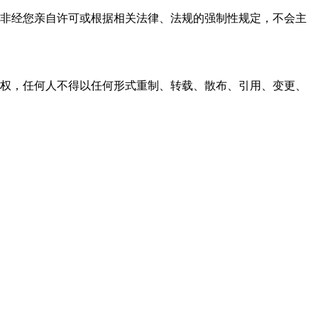
资料，非经您亲自许可或根据相关法律、法规的强制性规定，不会主
之同意或授权，任何人不得以任何形式重制、转载、散布、引用、变更、