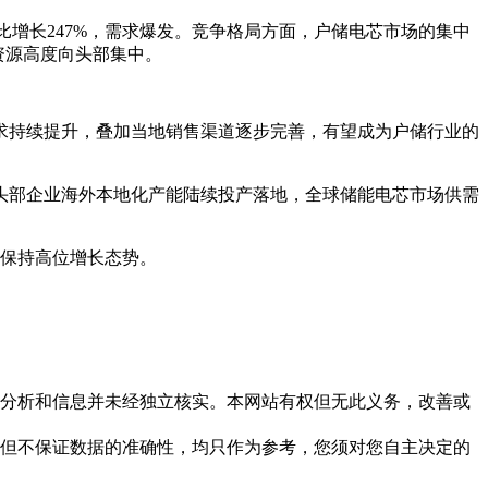
比增长247%，需求爆发。竞争格局方面，户储电芯市场的集中
资源高度向头部集中。
求持续提升，叠加当地销售渠道逐步完善，有望成为户储行业的
加头部企业海外本地化产能陆续投产落地，全球储能电芯市场供需
续保持高位增长态势。
但这些分析和信息并未经独立核实。本网站有权但无此义务，改善或
，力求但不保证数据的准确性，均只作为参考，您须对您自主决定的