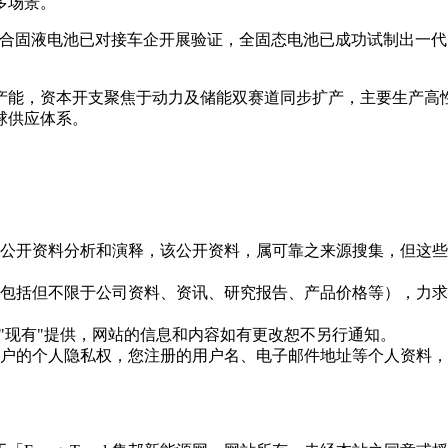
多场景。
混合固液电池已对接车企开展验证，全固态电池已成功试制出一代、
产能，资本开支聚焦于动力及储能双赛道同步扩产，主要生产高
球供应体系。
信息是根据公开资料分析和演释，该公开资料，属可靠之来源搜集，
现的信息（包括但不限于公司资料、资讯、研究报告、产品价格等）
现况"及"现有"提供，网站的信息和内容如有更改恕不另行通知。
所有使用用户的个人隐私权，您注册的用户名、电子邮件地址等个人