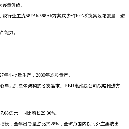
大容量升级。
较行业主流587Ah/588Ah方案减少约10%系统集装箱数量，进
量产能力。
7年小批量生产，2030年逐步量产。
中心单元到整体架构的各类需求。BBU电池是公司战略推进方
7.08亿元，同比增长29.30%。
高速增长，全年出货量占比约28%，全球范围内以海外主集成出