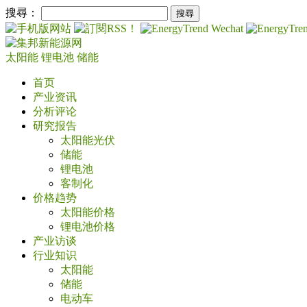
搜尋：
太阳能
锂电池
储能
首页
产业资讯
分析评论
研究报告
太阳能光伏
储能
锂电池
客制化
价格趋势
太阳能价格
锂电池价格
产业访谈
行业知识
太阳能
储能
电动车