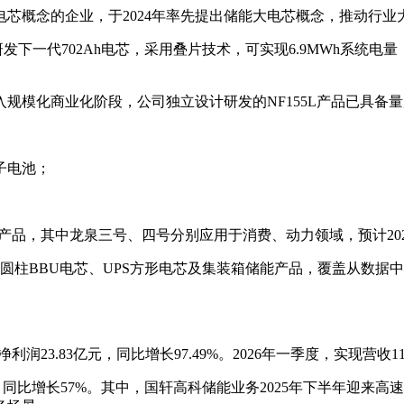
芯概念的企业，于2024年率先提出储能大电芯概念，推动行业
发下一代702Ah电芯，采用叠片技术，可实现6.9MWh系统电量，
规模化商业化阶段，公司独立设计研发的NF155L产品已具备
子电池；
四号产品，其中龙泉三号、四号分别应用于消费、动力领域，预计202
出圆柱BBU电芯、UPS方形电芯及集装箱储能产品，覆盖从数据
利润23.83亿元，同比增长97.49%。2026年一季度，实现营收11
h，同比增长57%。其中，国轩高科储能业务2025年下半年迎来