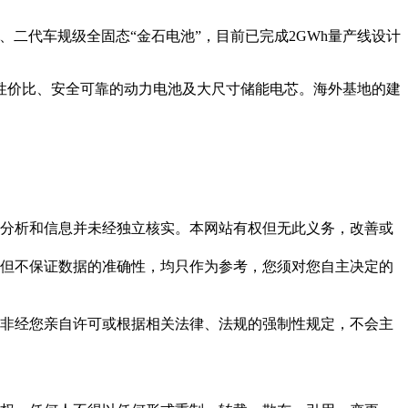
二代车规级全固态“金石电池”，目前已完成2GWh量产线设计
性价比、安全可靠的动力电池及大尺寸储能电芯。海外基地的建
但这些分析和信息并未经独立核实。本网站有权但无此义务，改善或
，力求但不保证数据的准确性，均只作为参考，您须对您自主决定的
资料，非经您亲自许可或根据相关法律、法规的强制性规定，不会主