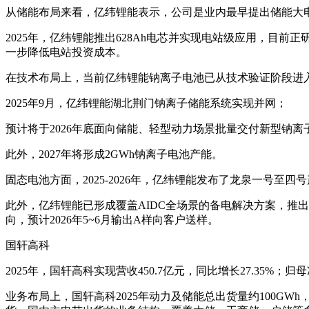
从储能布局来看，亿纬锂能表示，公司是业内最早提出储能大电
2025年，亿纬锂能推出628Ah电芯并实现电站级应用，目前正研
一步降低电站投资成本。
在技术布局上，当前亿纬锂能钠离子电池已从技术验证阶段进入
2025年9月，亿纬锂能湖北荆门钠离子储能系统实现并网；
预计将于2026年底面向储能、轻型动力场景批量交付新型钠离
此外，2027年将形成2GWh钠离子电池产能。
固态电池方面，2025-2026年，亿纬锂能发布了龙泉一号至
此外，亿纬锂能已形成覆盖AIDC全场景的备电解决方案，推
向，预计2026年5~6月输出A样向客户送样。
国轩高科
2025年，国轩高科实现营收450.7亿元，同比增长27.35%；归母净
业务布局上，国轩高科2025年动力及储能总出货量约100GW