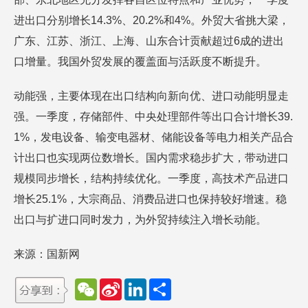
进出口分别增长14.3%、20.2%和4%。外贸大省挑大梁，
广东、江苏、浙江、上海、山东合计贡献超过6成的进出
口增量。我国外贸发展的覆盖面与活跃度不断提升。
动能强，主要体现在出口结构向新向优、进口动能明显走
强。一季度，存储部件、中央处理部件等出口合计增长39.
1%，发电设备、输变电器材、储能设备等电力相关产品合
计出口也实现两位数增长。国内需求稳步扩大，带动进口
规模同步增长，结构持续优化。一季度，高技术产品进口
增长25.1%，大宗商品、消费品进口也保持较好增速。稳
出口与扩进口同时发力，为外贸持续注入增长动能。
来源：国新网
W
S
L
分
e
i
i
享
C
n
n