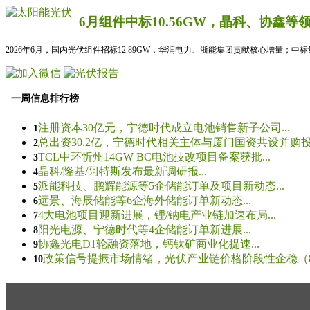
6月组件中标10.56GW，晶科、协鑫等
2026年6月，国内光伏组件招标12.89GW，华润电力、浙能集团贡献核心增量；中
一周信息排行榜
注册资本30亿元，宁德时代成立电池销售新子公司...
1
总出资30.2亿，宁德时代相关主体与厦门国资共设并购投资
2
TCL中环忻州14GW BC电池技改项目备案获批...
3
晶科/隆基/阿特斯发布最新调研报...
4
派能科技、鹏辉能源等5企储能订单及项目新动态...
5
远景、海辰储能等6企海外储能订单新动态...
6
4大电池项目迎新进展，锂/钠电产业链加速布局...
7
阳光电源、宁德时代等4企储能订单新进展...
8
协鑫光电D1轮融资落地，钙钛矿商业化提速...
9
政策信号提振市场情绪，光伏产业链价格阶段性企稳（8.5
10