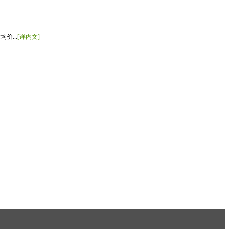
价...
[详内文]