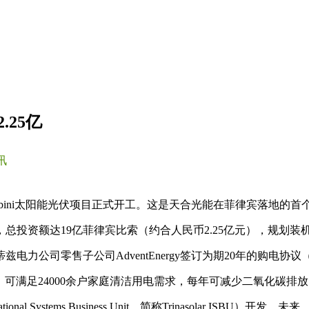
25亿
讯
bini太阳能光伏项目正式开工。这是天合光能在菲律宾落地的首
额达19亿菲律宾比索（约合人民币2.25亿元），规划装机容量6
力公司零售子公司AdventEnergy签订为期20年的购电协议（
，可满足24000余户家庭清洁用电需求，每年可减少二氧化碳排放7
national Systems Business Unit，简称Trinasol