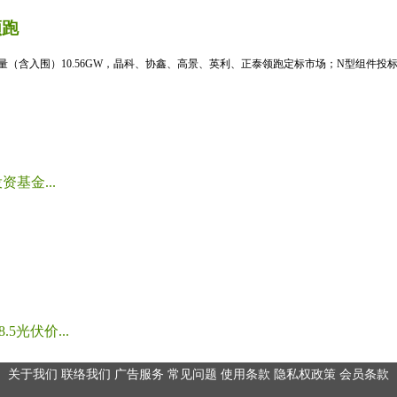
领跑
标量（含入围）10.56GW，晶科、协鑫、高景、英利、正泰领跑定标市场；N型组件投标均
基金...
光伏价...
关于我们
联络我们
广告服务
常见问题
使用条款
隐私权政策
会员条款