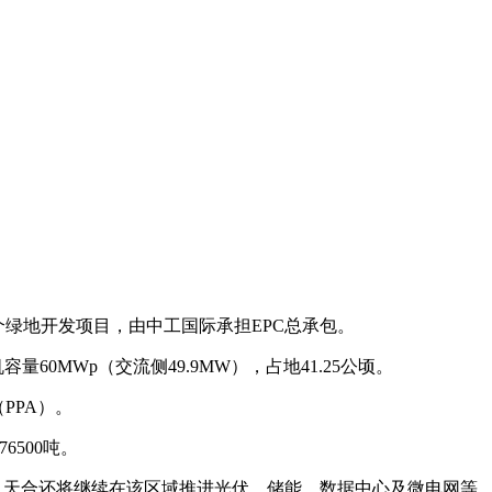
个绿地开发项目，由中工国际承担EPC总承包。
0MWp（交流侧49.9MW），占地41.25公顷。
PPA）。
6500吨。
ar ISBU）开发，未来，天合还将继续在该区域推进光伏、储能、数据中心及微电网等