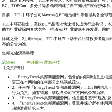
对于此次专利授权，TCL中环表示，公司高度重视知识产权
BC、TOPCon、多分片等多领域构建了自主知识产权保护体系
目前，TCL中环子公司Maxeon在BC电池组件等领域具备全
TCL中环还指出，高效BC产品需求快速增长成为行业共识，
助力行业破除内卷式竞争，推动光伏行业健康有序发展。同时
除此之外，2月6日当天，TCL中环在互动平台回答投资者提
布的公告为准。
集邦光储观察整理
中环股份
爱旭科技
【免责声明】
1、EnergyTrend-集邦新能源网」包含的内容和
更正在本网站的任何部分之错误或疏失。
2、任何在「EnergyTrend-集邦新能源网」上出
行为负责。如有错漏，请以各公司官方网站公布为准。
3、「EnergyTrend-集邦新能源网」信息服务基于"
4、「EnergyTrend-集邦新能源网」尊重并保护
动地泄露给第三方。