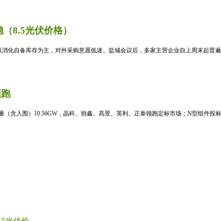
（8.5光伏价格）
消化自备库存为主，对外采购意愿低迷。盐城会议后，多家主营企业自上周末起普遍暂
领跑
标量（含入围）10.56GW，晶科、协鑫、高景、英利、正泰领跑定标市场；N型组件投标均
光伏价...