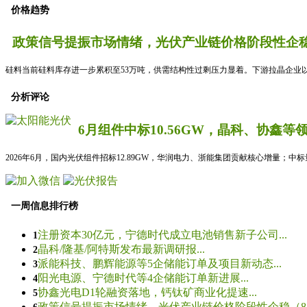
价格趋势
政策信号提振市场情绪，光伏产业链价格阶段性企稳
硅料当前硅料库存进一步累积至53万吨，供需结构性过剩压力显着。下游拉晶企业以
分析评论
6月组件中标10.56GW，晶科、协鑫等
2026年6月，国内光伏组件招标12.89GW，华润电力、浙能集团贡献核心增量；中
一周信息排行榜
注册资本30亿元，宁德时代成立电池销售新子公司...
1
晶科/隆基/阿特斯发布最新调研报...
2
派能科技、鹏辉能源等5企储能订单及项目新动态...
3
阳光电源、宁德时代等4企储能订单新进展...
4
协鑫光电D1轮融资落地，钙钛矿商业化提速...
5
政策信号提振市场情绪，光伏产业链价格阶段性企稳（8.5