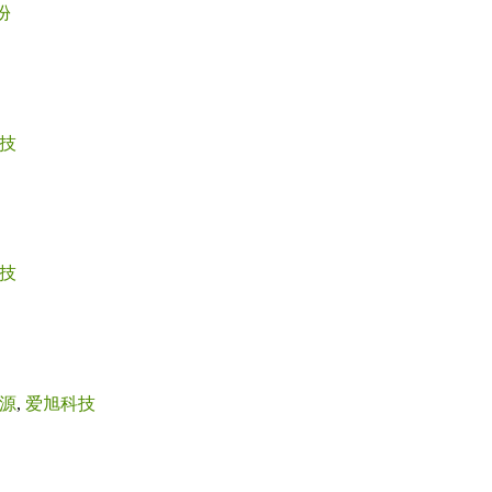
份
技
技
源
,
爱旭科技