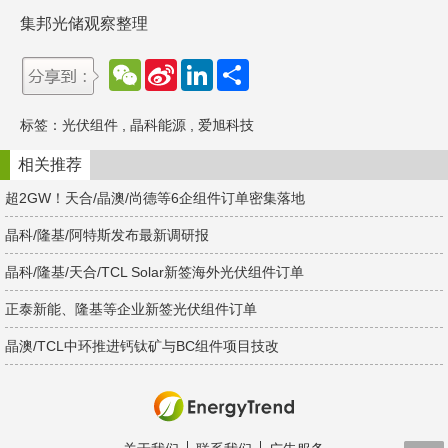
集邦光储观察整理
W
S
L
分
e
i
i
享
C
n
n
h
a
k
标签：
光伏组件
,
晶科能源
,
爱旭科技
a
W
e
t
e
d
i
I
相关推荐
b
n
o
超2GW！天合/晶澳/尚德等6企组件订单密集落地
晶科/隆基/阿特斯发布最新调研报
晶科/隆基/天合/TCL Solar新签海外光伏组件订单
正泰新能、隆基等企业新签光伏组件订单
晶澳/TCL中环推进钙钛矿与BC组件项目技改