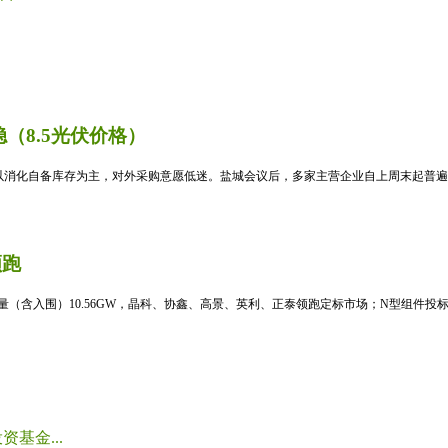
（8.5光伏价格）
消化自备库存为主，对外采购意愿低迷。盐城会议后，多家主营企业自上周末起普遍暂
领跑
标量（含入围）10.56GW，晶科、协鑫、高景、英利、正泰领跑定标市场；N型组件投标均
基金...