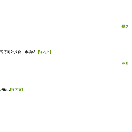
‧
更多
停对外报价，市场成...
[详内文]
‧
更多
价...
[详内文]