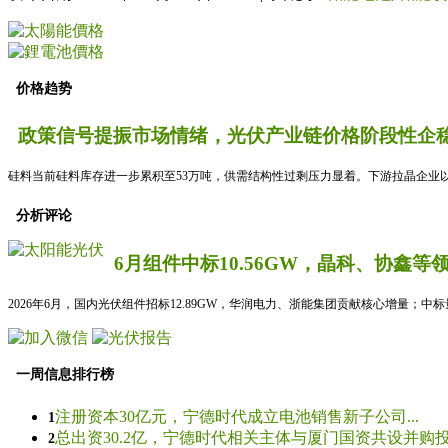
价格趋势
政策信号提振市场情绪，光伏产业链价格阶段性企稳
硅料当前硅料库存进一步累积至53万吨，供需结构性过剩压力显着。下游拉晶企业以
分析评论
6月组件中标10.56GW，晶科、协鑫等
2026年6月，国内光伏组件招标12.89GW，华润电力、浙能集团贡献核心增量；中
一周信息排行榜
注册资本30亿元，宁德时代成立电池销售新子公司...
1
总出资30.2亿，宁德时代相关主体与厦门国资共设并购投资
2