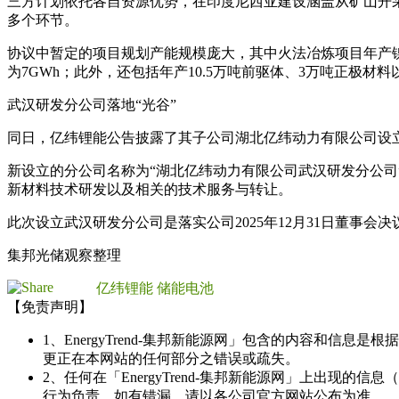
三方计划依托各自资源优势，在印度尼西亚建设涵盖从矿山开
多个环节。
协议中暂定的项目规划产能规模庞大，其中火法冶炼项目年产镍
为7GWh；此外，还包括年产10.5万吨前驱体、3万吨正极材
武汉研发分公司落地“光谷”
同日，亿纬锂能公告披露了其子公司湖北亿纬动力有限公司设
新设立的分公司名称为“湖北亿纬动力有限公司武汉研发分公
新材料技术研发以及相关的技术服务与转让。
此次设立武汉研发分公司是落实公司2025年12月31日董事
集邦光储观察整理
亿纬锂能
储能电池
【免责声明】
1、EnergyTrend-集邦新能源网」包含的内容和
更正在本网站的任何部分之错误或疏失。
2、任何在「EnergyTrend-集邦新能源网」上出
行为负责。如有错漏，请以各公司官方网站公布为准。