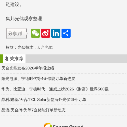
链建设。
集邦光储观察整理
W
S
L
分
e
i
i
享
C
n
n
h
a
k
标签：
光伏技术
,
天合光能
a
W
e
t
e
d
i
I
相关推荐
b
n
o
天合光能发布2026半年报业绩
阳光电源、宁德时代等4企储能订单新进展
华为、比亚迪、宁德时代、通威上榜2026《财富》世界500强
晶科/隆基/天合/TCL Solar新签海外光伏组件订单
晶澳/天合/华为等7企储能订单新动态