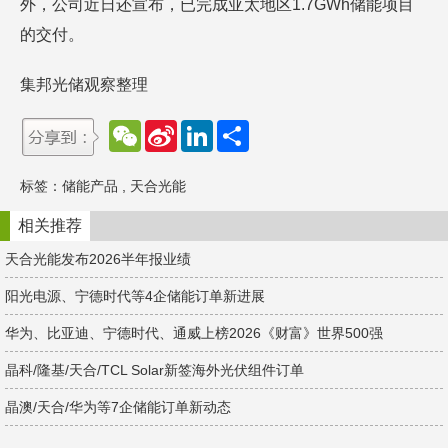
外，公司近日还宣布，已完成亚太地区1.7GWh储能项目
的交付。
集邦光储观察整理
W
S
L
分
e
i
i
享
C
n
n
h
a
k
标签：
储能产品
,
天合光能
a
W
e
t
e
d
i
I
相关推荐
b
n
o
天合光能发布2026半年报业绩
阳光电源、宁德时代等4企储能订单新进展
华为、比亚迪、宁德时代、通威上榜2026《财富》世界500强
晶科/隆基/天合/TCL Solar新签海外光伏组件订单
晶澳/天合/华为等7企储能订单新动态