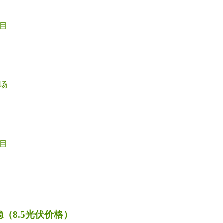
目
场
目
（8.5光伏价格）