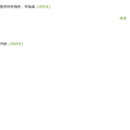
停对外报价，市场成...
[详内文]
‧
更多
价...
[详内文]