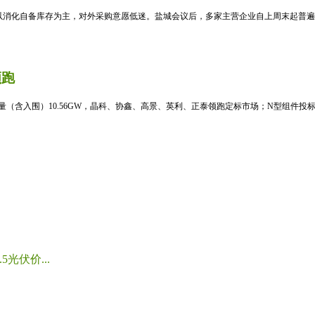
消化自备库存为主，对外采购意愿低迷。盐城会议后，多家主营企业自上周末起普遍暂
领跑
标量（含入围）10.56GW，晶科、协鑫、高景、英利、正泰领跑定标市场；N型组件投标均
光伏价...