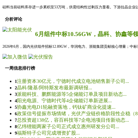
硅料当前硅料库存进一步累积至53万吨，供需结构性过剩压力显着。下游拉晶企业以
分析评论
6月组件中标10.56GW，晶科、协鑫等
2026年6月，国内光伏组件招标12.89GW，华润电力、浙能集团贡献核心增量；中
一周信息排行榜
注册资本30亿元，宁德时代成立电池销售新子公司...
1
晶科/隆基/阿特斯发布最新调研报...
2
派能科技、鹏辉能源等5企储能订单及项目新动态...
3
阳光电源、宁德时代等4企储能订单新进展...
4
协鑫光电D1轮融资落地，钙钛矿商业化提速...
5
政策信号提振市场情绪，光伏产业链价格阶段性企稳（8.5
6
总投资超138亿，容百科技等7企电池项目传新动态...
7
亿纬锂能两家子公司正式成立惠州研发分公司...
8
福斯特子公司完成增资扩股...
9