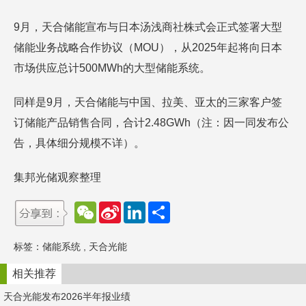
9月，天合储能宣布与日本汤浅商社株式会正式签署大型
储能业务战略合作协议（MOU），从2025年起将向日本
市场供应总计500MWh的大型储能系统。
同样是9月，天合储能与中国、拉美、亚太的三家客户签
订储能产品销售合同，合计2.48GWh（注：因一同发布公
告，具体细分规模不详）。
集邦光储观察整理
W
S
L
分
e
i
i
享
C
n
n
h
a
k
标签：
储能系统
,
天合光能
a
W
e
t
e
d
i
I
相关推荐
b
n
o
天合光能发布2026半年报业绩