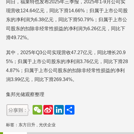
同日，福莱特也发布2025年三季报，2025年1-9月公司实
现营收124.64亿元，同比下滑14.66%；归属于上市公司股
东的净利润为6.38亿元，同比下滑50.79%；归属于上市公
司股东的扣除非经常性损益的净利润为6.26亿元，同比下
滑49.72%。
其中，2025年Q3公司实现营收47.27亿元，同比增长20.9
5%；归属于上市公司股东的净利润3.76亿元，同比下滑28
4.87%；归属于上市公司股东的扣除非经常性损益的净利
润3.99亿元，同比下滑269.34%。
集邦光储观察整理
W
S
L
分
e
i
i
享
C
n
n
h
a
k
标签：
东方日升
,
光伏企业
a
W
e
t
e
d