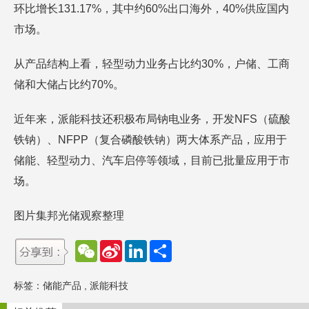
环比增长131.17%，其中约60%出口海外，40%供应国内
市场。
从产品结构上看，轻型动力业务占比约30%，户储、工商
储和大储占比约70%。
近年来，派能科技还积极布局钠电业务，开发NFS（硫酸
铁钠）、NFPP（复合磷酸铁钠）两大体系产品，应用于
储能、轻型动力、汽车启停等领域，目前已批量应用于市
场。
图片集邦光储观察整理
W
S
L
分
e
i
i
享
C
n
n
h
a
k
标签：
储能产品
,
派能科技
a
W
e
t
e
d