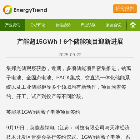
研究报告
产业资讯
分析评论
价格趋势
产业访谈
展览会议
产能超15GWh！6个储能项目迎新进展
2025-09-22
集邦光储观察获悉，近期，多项储能项目密集推进，钠离
子电池、全固态电池、PACK集成、交直流一体化储能系
统以及工业储能柜等多个领域均有新动作，项目涵盖签
约、开工、试产到投产等不同阶段。
英能基1GWh钠离子电池项目签约
9月19日，英能基钠电（江苏）科技有限公司与天津经济
技术开发区管委会举行签约仪式。1GWh钠离子电池、系