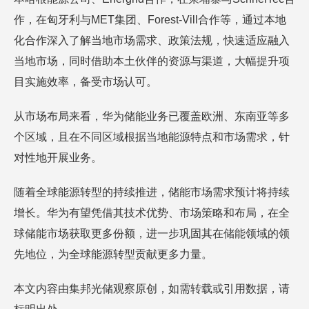
作，在匈牙利与MET集团、Forest-Vill合作等，通过本地
化合作深入了解当地市场需求、政策法规，快速适应融入
当地市场，同时借助本土伙伴的资源与渠道，大幅提升项
目实施效率，备受市场认可。
从市场布局来看，华为储能业务已覆盖欧洲、东南亚等多
个区域，且在不同区域根据当地能源特点和市场需求，针
对性地开展业务。
随着全球能源转型的持续推进，储能市场需求预计将持续
增长。华为有望凭借其技术优势、市场策略和布局，在全
球储能市场获取更多份额，进一步巩固其在储能领域的领
先地位，为全球能源转型贡献更多力量。
本文内容由集邦光储观察原创，如需转载或引用数据，请