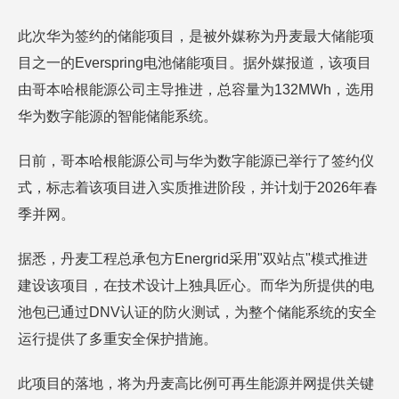
此次华为签约的储能项目，是被外媒称为丹麦最大储能项
目之一的Everspring电池储能项目。据外媒报道，该项目
由哥本哈根能源公司主导推进，总容量为132MWh，选用
华为数字能源的智能储能系统。
日前，哥本哈根能源公司与华为数字能源已举行了签约仪
式，标志着该项目进入实质推进阶段，并计划于2026年春
季并网。
据悉，丹麦工程总承包方Energrid采用"双站点"模式推进
建设该项目，在技术设计上独具匠心。而华为所提供的电
池包已通过DNV认证的防火测试，为整个储能系统的安全
运行提供了多重安全保护措施。
此项目的落地，将为丹麦高比例可再生能源并网提供关键