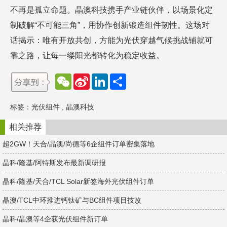
不再是孤立命题。晶澳科技携手产业链伙伴，以场景化定
制破解“不可能三角”，用协作创新锻造组件韧性。这场对
话揭示：唯有开放共创，方能为光伏穿越气候挑战铺就可
靠之路，让每一缕阳光都转化为稳定收益。
W
S
L
分
e
i
i
享
C
n
n
h
a
k
标签：
光伏组件
,
晶澳科技
a
W
e
t
e
d
i
I
相关推荐
b
n
o
超2GW！天合/晶澳/尚德等6企组件订单密集落地
晶科/隆基/阿特斯发布最新调研报
晶科/隆基/天合/TCL Solar新签海外光伏组件订单
晶澳/TCL中环推进钙钛矿与BC组件项目技改
晶科/晶澳等4企获光伏组件新订单