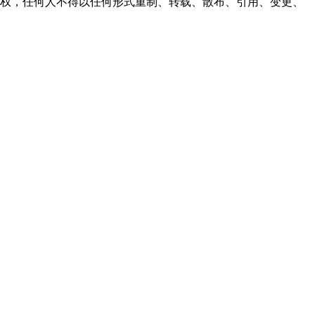
之同意或授权，任何人不得以任何形式重制、转载、散布、引用、变更、