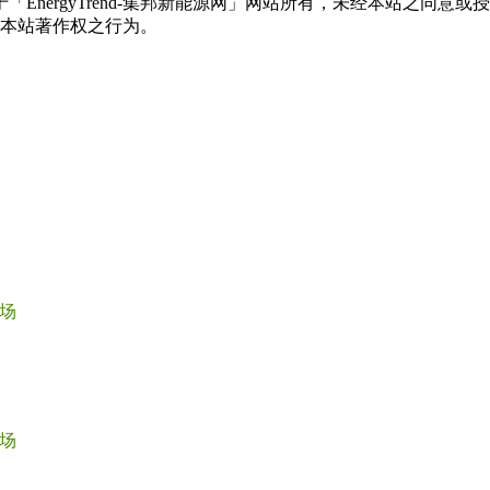
权属于「EnergyTrend-集邦新能源网」网站所有，未经本站
本站著作权之行为。
场
场