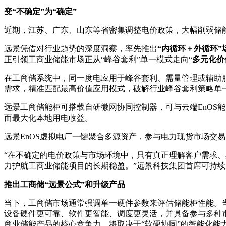
变“不确定”为“确定”
近期，江苏、广东、山东等省密集调整电价政策，大幅削弱储
远景凭借对行业趋势的深度洞察，率先推出
“内循环＋外循环
正引领工商业储能市场正从“峰谷套利”单一模式走向“
多元化价
在工商储系统中，同一度电应用于峰谷套利、需量管理或辅助
需求，精准匹配最高价值应用模式，破解行业峰谷套利策略单
远景工商储能柜可搭载自研微网协同控制器，可与云端EnOS
而最大化本地用电收益。
远景EnOS虚拟电厂一键聚合多源资产，参与电力现货市场交
“在不确定的电价政策与市场环境中，只有真正理解客户需求
力护航工商业储能项目的长期稳盈。”远景科技集团首席可持
推出工商储“远景公式”和升级产品
当下，工商储市场通常强调单一硬件参数来评估储能柜性能。
设备硬件更可靠、软件更智能、调度更灵活，并具备参与多种
商业储能产品的核心竞争力，将取决于“软硬协同”的智能化能