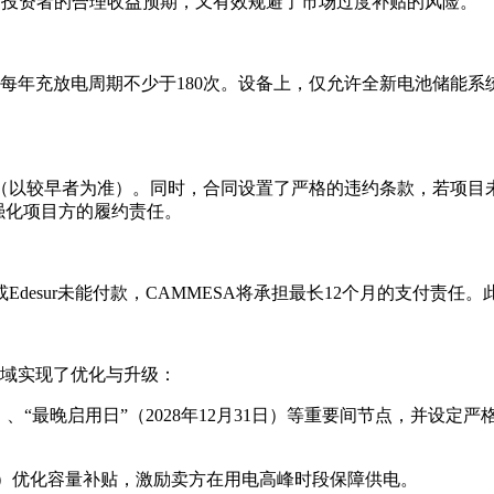
障了投资者的合理收益预期，又有效规避了市场过度补贴的风险。
年充放电周期不少于180次。设备上，仅允许全新电池储能系统
日（以较早者为准）。同时，合同设置了严格的违约条款，若项目未
强化项目方的履约责任。
r或Edesur未能付款，CAMMESA将承担最长12个月的支付
领域实现了优化与升级：
日）、“最晚启用日”（2028年12月31日）等重要间节点，并
E）优化容量补贴，激励卖方在用电高峰时段保障供电。