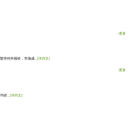
‧
更多
停对外报价，市场成...
[详内文]
‧
更多
价...
[详内文]