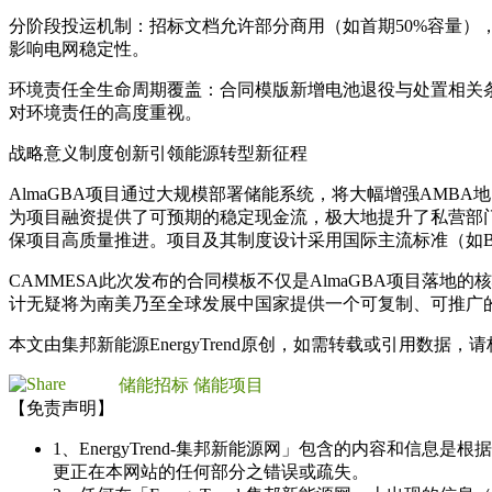
分阶段投运机制：招标文档允许部分商用（如首期50%容量）
影响电网稳定性。
环境责任全生命周期覆盖：合同模版新增电池退役与处置相关
对环境责任的高度重视。
战略意义制度创新引领能源转型新征程
AlmaGBA项目通过大规模部署储能系统，将大幅增强AM
为项目融资提供了可预期的稳定现金流，极大地提升了私营部门
保项目高质量推进。项目及其制度设计采用国际主流标准（如B
CAMMESA此次发布的合同模板不仅是AlmaGBA项目落
计无疑将为南美乃至全球发展中国家提供一个可复制、可推广
本文由集邦新能源EnergyTrend原创，如需转载或引用数据，
储能招标
储能项目
【免责声明】
1、EnergyTrend-集邦新能源网」包含的内容和
更正在本网站的任何部分之错误或疏失。