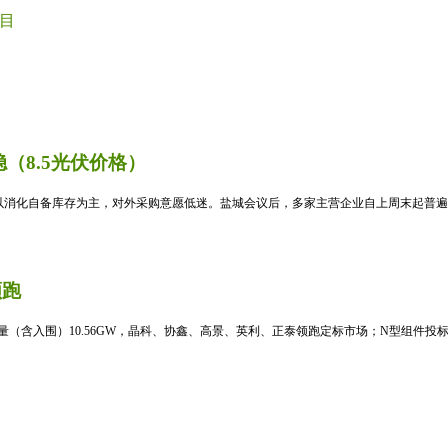
目
（8.5光伏价格）
消化自备库存为主，对外采购意愿低迷。盐城会议后，多家主营企业自上周末起普遍暂
领跑
标量（含入围）10.56GW，晶科、协鑫、高景、英利、正泰领跑定标市场；N型组件投标均