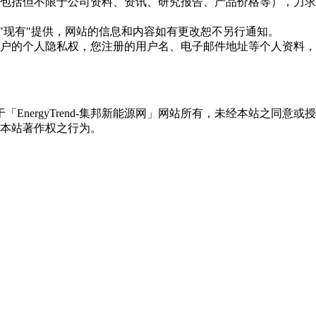
现的信息（包括但不限于公司资料、资讯、研究报告、产品价格等）
现况"及"现有"提供，网站的信息和内容如有更改恕不另行通知。
所有使用用户的个人隐私权，您注册的用户名、电子邮件地址等个人
权属于「EnergyTrend-集邦新能源网」网站所有，未经本站
本站著作权之行为。