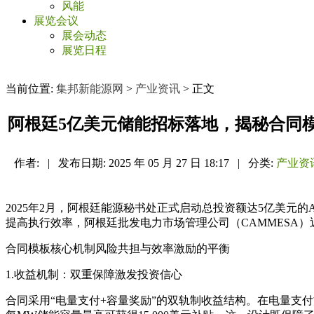
风能
展览会议
展会动态
展览日程
当前位置:
集邦新能源网
>
产业资讯
> 正文
阿根廷5亿美元储能招标落地，揭秘合同
作者:
|
发布日期:
2025 年 05 月 27 日 18:17
|
分类:
产业资
2025年2月，阿根廷能源秘书处正式启动总投资额达5亿美元的
提高执行效率，阿根廷批发电力市场管理公司（CAMMESA
合同模板核心机制风险共担与效率激励的平衡
1.收益机制：双重保障激发投资信心
合同采用“电量支付+容量奖励”的双轨制收益结构。在电量支