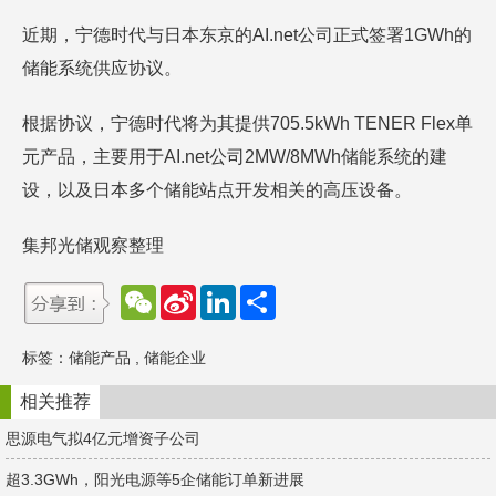
近期，宁德时代与日本东京的AI.net公司正式签署1GWh的
储能系统供应协议。
根据协议，宁德时代将为其提供705.5kWh TENER Flex单
元产品，主要用于AI.net公司2MW/8MWh储能系统的建
设，以及日本多个储能站点开发相关的高压设备。
集邦光储观察整理
W
S
L
分
e
i
i
享
C
n
n
h
a
k
标签：
储能产品
,
储能企业
a
W
e
t
e
d
i
I
相关推荐
b
n
o
思源电气拟4亿元增资子公司
超3.3GWh，阳光电源等5企储能订单新进展