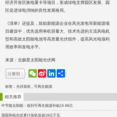
经济开发区换电重卡等项目，形成绿电支撑园区发展、园
区促进绿电消纳的良性发展格局。
《清单》还提及，鼓励新能源企业在风光发电等新能源项
目建设中，优先选用单机容量大、技术先进的主流风电机
型和高效太阳能电池等高质量光伏组件，提高风光电场利
用效率和发电水平。
来源：北极星太阳能光伏网
W
S
L
分
e
i
i
享
C
n
n
h
a
k
标签：
光伏装机
,
可再生能源
a
W
e
t
e
d
i
I
相关推荐
b
n
o
中节能太阳能：收到可再生能源补贴15.86亿
我国风电光伏累计装机首超18亿千瓦