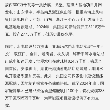
蒙西300万千瓦等一批沙漠、戈壁、荒漠大基地项目并网
发电；山东渤中、半岛南及浙江象山等一批重点海上风电
项目落地投产，江苏、山东、浙江三个百万千瓦级海上风
电基地逐步建成。2024年，集团公司新能源开工3118万千
瓦、投产2773万千瓦，创历史最好水平。
同时，水电建设加力提速，青海玛尔挡水电站实现“一年五
投”，双江口、金川、老鹰岩、枕头坝、绰斯甲等水电站成
组成串加速开发，常规水电在建规模824万千瓦，稳居全
国首位。安徽霍山、湖北松滋抽蓄电站启动筹建，集团水
电开发谱系更加完善。此外，集团公司探索集中建设新能
源配储，因地制宜探索多条储能路线。截至2024年底，国
家能源集团已建成投运新型储能项目100个，装机规模333
万千瓦/595万千瓦时，为新能源项目建设提供了有力支
撑。