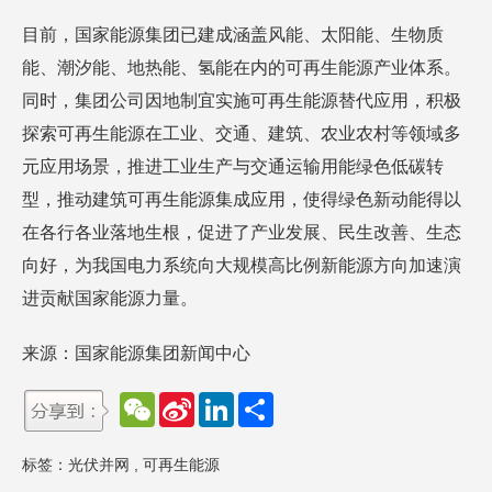
目前，国家能源集团已建成涵盖风能、太阳能、生物质
能、潮汐能、地热能、氢能在内的可再生能源产业体系。
同时，集团公司因地制宜实施可再生能源替代应用，积极
探索可再生能源在工业、交通、建筑、农业农村等领域多
元应用场景，推进工业生产与交通运输用能绿色低碳转
型，推动建筑可再生能源集成应用，使得绿色新动能得以
在各行各业落地生根，促进了产业发展、民生改善、生态
向好，为我国电力系统向大规模高比例新能源方向加速演
进贡献国家能源力量。
来源：国家能源集团新闻中心
W
S
L
分
e
i
i
享
C
n
n
h
a
k
标签：
光伏并网
,
可再生能源
a
W
e
t
e
d