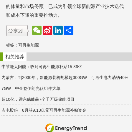
的体量和市场份额，已成为引领全球新能源产业技术迭代
和成本下降的重要推动力。
W
S
L
分
e
i
i
享
C
n
n
h
a
k
标签：
可再生能源
a
W
e
t
e
d
i
I
相关推荐
b
n
o
中节能太阳能：收到可再生能源补贴15.86亿
内蒙古：到2030年，新能源装机规模超300GW，可再生电力消纳40%
7GW！中企签伊朗光伏组件大单
超10亿，远东储能获7个千万级储能项目
吉电股份：8月获9.13亿元可再生能源补贴资金