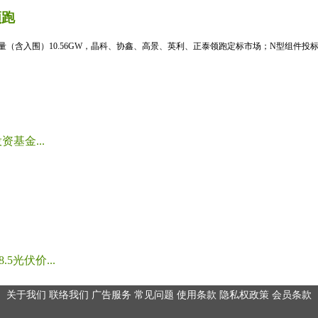
领跑
标量（含入围）10.56GW，晶科、协鑫、高景、英利、正泰领跑定标市场；N型组件投标均
基金...
光伏价...
关于我们
联络我们
广告服务
常见问题
使用条款
隐私权政策
会员条款