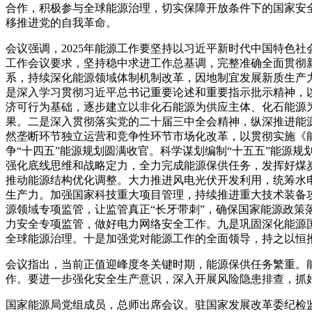
合作，积极参与全球能源治理，切实保障开放条件下的国家安
移推进党的自我革命。
会议强调，2025年能源工作要坚持以习近平新时代中国特色
工作会议要求，坚持稳中求进工作总基调，完整准确全面贯彻
系，持续深化能源领域体制机制改革，因地制宜发展新质生产力
是深入学习贯彻习近平总书记重要论述和重要指示批示精神，
济可行为基础，逐步建立以非化石能源为供应主体、化石能源
果。二是深入贯彻落实党的二十届三中全会精神，纵深推进能
然垄断环节独立运营和竞争性环节市场化改革，以贯彻实施《
争“十四五”能源规划圆满收官。科学谋划编制“十五五”能源
强化底线思维和战略定力，全力完成能源保供任务，发挥好煤
推动能源结构优化调整。大力推进风电光伏开发利用，统筹水
生产力。加强国家科技重大项目管理，持续推进重大技术装备
源领域专项监管，让监管真正“长牙带刺”，确保国家能源政
力安全专项监管，做好电力网络安全工作。九是巩固深化能源
全球能源治理。十是加强党对能源工作的全面领导，持之以恒
会议指出，当前正值迎峰度冬关键时期，能源保供任务繁重。
作。要进一步强化安全生产意识，深入开展风险隐患排查，抓
国家能源局党组成员，总师出席会议。驻国家发展改革委纪检