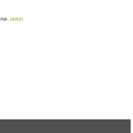
价...
[详内文]