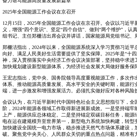
奋力谱写能源高质量发展新篇章
2025年全国能源工作会议在京召开
12月15日，2025年全国能源工作会议在京召开。会议以习
义，增强“四个意识”、坚定“四个自信”、做到“两个维护”，
组书记、主任郑栅洁出席会议并讲话，国家能源局党组书记、
郑栅洁指出，2024年以来，全国能源系统深入学习贯彻习近
向好、满足人民美好生活需要提供了坚实保障。2025年是“
神，深入贯彻落实中央经济工作会议决策部署，坚持稳中求进
加快规划建设新型能源体系，为经济社会发展大局做好服务保
王宏志指出，党中央、国务院领导高度重视能源工作，多次作
体系、推动能源高质量发展、高水平安全的关键时期，能源行
端，进一步激发和增强发展活力。必须扎实做好应对各种风险
会议认为，在习近平新时代中国特色社会主义思想指引下，全
阶，2024年能源各领域工作取得新进展新成效。一是坚持端
上产，能源供应总体稳定。二是坚持锚定双碳目标任务，能源
电在运在建规模升至世界第一，新型电力系统加快构建，转型
加快建设全国统一电力市场，稳步推进天然气市场体系建设，
破。聚焦党中央关心、人民群众关切的重点热点问题，精准有