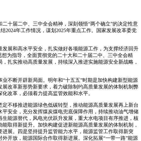
大和二十届二中、三中全会精神，深刻领悟“两个确立”的决定性意
2024年工作情况，谋划2025年重点工作。国家发展改革委党
质量发展和高水平安全，扎实做好各项能源工作，为支撑经济回升
义思想为指导，全面贯彻党的二十大和二十届二中、三中全会精
局，扎实推动高质量发展，持续深入推进实施能源安全新战略，
业不断开辟新局面。明年和“十五五”时期是加快构建新型能源
发展改革新形势新要求，着力破除制约高质量发展的体制机制弊
深化改革，必须着力提高监管效能和水平。
坚定不移推进能源绿色低碳转型，推动能源高质量发展再上新台
高水平安全，充分发挥煤炭煤电兜底保障作用，持续推动油气增储
再生能源替代，风电光伏跃升发展，重大水电项目有序推进，核
动能取得新提升。加快构建促进新能源高质量发展的体制机制，
要进展。四是坚持提升监管能力水平，能源监管工作取得新突
外开放，能源国际合作取得新进展。深化拓展“一带一路”能源