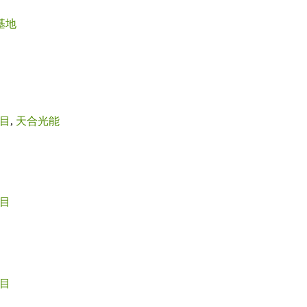
基地
目
,
天合光能
目
目