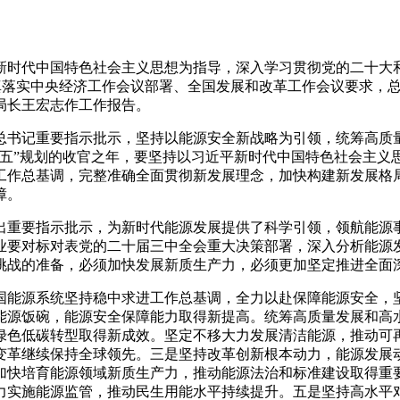
近平新时代中国特色社会主义思想为指导，深入学习贯彻党的二十
认真落实中央经济工作会议部署、全国发展和改革工作会议要求，总结
局长王宏志作工作报告。
平总书记重要指示批示，坚持以能源安全新战略为引领，统筹高
十四五”规划的收官之年，要坚持以习近平新时代中国特色社会主
工作总基调，完整准确全面贯彻新发展理念，加快构建新发展格
障。
出重要指示批示，为新时代能源发展提供了科学引领，领航能源事
业要对标对表党的二十届三中全会重大决策部署，深入分析能源
挑战的准备，必须加快发展新质生产力，必须更加坚定推进全面
国能源系统坚持稳中求进工作总基调，全力以赴保障能源安全，
牢能源饭碗，能源安全保障能力取得新提高。统筹高质量发展和
绿色低碳转型取得新成效。坚定不移大力发展清洁能源，推动可
变革继续保持全球领先。三是坚持改革创新根本动力，能源发展
加快培育能源领域新质生产力，推动能源法治和标准建设取得重
力实施能源监管，推动民生用能水平持续提升。五是坚持高水平对