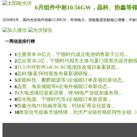
6月组件中标10.56GW，晶科、协鑫等
2026年6月，国内光伏组件招标12.89GW，华润电力、浙能集团贡献核心增量；中
一周信息排行榜
注册资本30亿元，宁德时代成立电池销售新子公司...
1
总出资30.2亿，宁德时代相关主体与厦门国资共设并购投资
2
TCL中环忻州14GW BC电池技改项目备案获批...
3
晶科/隆基/阿特斯发布最新调研报...
4
派能科技、鹏辉能源等5企储能订单及项目新动态...
5
远景、海辰储能等6企海外储能订单新动态...
6
4大电池项目迎新进展，锂/钠电产业链加速布局...
7
阳光电源、宁德时代等4企储能订单新进展...
8
协鑫光电D1轮融资落地，钙钛矿商业化提速...
9
政策信号提振市场情绪，光伏产业链价格阶段性企稳（8.5
10