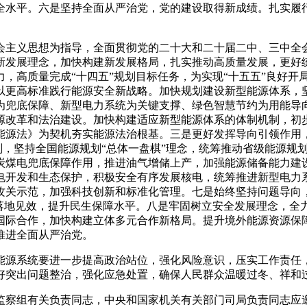
全水平。六是坚持全面从严治党，党的建设取得新成绩。扎实履
社会主义思想为指导，全面贯彻党的二十大和二十届二中、三中
新发展理念，加快构建新发展格局，扎实推动高质量发展，更好
，高质量完成“十四五”规划目标任务，为实现“十五五”良好开
以更高标准践行能源安全新战略。加快规划建设新型能源体系，
为兜底保障、新型电力系统为关键支撑、绿色智慧节约为用能导
源改革和法治建设。加快构建适应新型能源体系的体制机制，初
能源法》为契机夯实能源法治根基。三是更好发挥导向引领作用
规划，坚持全国能源规划“总体一盘棋”理念，统筹推动省级能源
炭煤电兜底保障作用，推进油气增储上产，加强能源储备能力建
电开发和生态保护，积极安全有序发展核电，统筹推进新型电力
攻关示范，加强科技创新和标准化管理。七是始终坚持问题导向
策落地见效，提升民生保障水平。八是牢固树立安全发展理念，全
国际合作，加快构建立体多元合作新格局。提升境外能源资源保
推进全面从严治党。
能源系统要进一步提高政治站位，强化风险意识，压实工作责任
好突出问题整治，强化应急处置，确保人民群众温暖过冬、祥和
监察组有关负责同志，中央和国家机关有关部门司局负责同志应