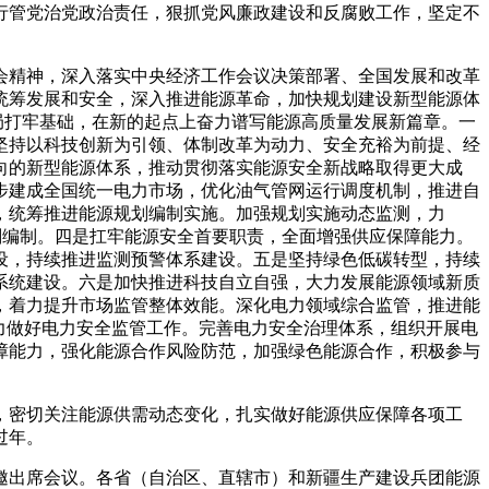
行管党治党政治责任，狠抓党风廉政建设和反腐败工作，坚定不
全会精神，深入落实中央经济工作会议决策部署、全国发展和改革
统筹发展和安全，深入推进能源革命，加快规划建设新型能源体
局打牢基础，在新的起点上奋力谱写能源高质量发展新篇章。一
坚持以科技创新为引领、体制改革为动力、安全充裕为前提、经
向的新型能源体系，推动贯彻落实能源安全新战略取得更大成
步建成全国统一电力市场，优化油气管网运行调度机制，推进自
，统筹推进能源规划编制实施。加强规划实施动态监测，力
规划编制。四是扛牢能源安全首要职责，全面增强供应保障能力。
设，持续推进监测预警体系建设。五是坚持绿色低碳转型，持续
系统建设。六是加快推进科技自立自强，大力发展能源领域新质
，着力提升市场监管整体效能。深化电力领域综合监管，推进能
力做好电力安全监管工作。完善电力安全治理体系，组织开展电
障能力，强化能源合作风险防范，加强绿色能源合作，积极参与
，密切关注能源供需动态变化，扎实做好能源供应保障各项工
过年。
邀出席会议。各省（自治区、直辖市）和新疆生产建设兵团能源