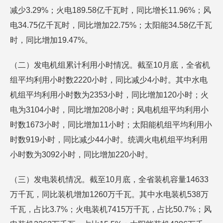
减少3.29%；火电189.58亿千瓦时，同比增长11.96%；风
电34.75亿千瓦时，同比增加22.75%；太阳能34.58亿千瓦
时，同比增加19.47%。
（二）发电机组累计利用小时情况。截至10月底，全省机
组平均利用小时数2220小时，同比减少4小时。其中水电
机组平均利用小时数为2353小时，同比增加120小时；火
电为3104小时，同比增加208小时；风电机组平均利用小
时数1673小时，同比增加11小时；太阳能机组平均利用小
时数919小时，同比减少44小时。统调火电机组平均利用
小时数为3092小时，同比增加220小时。
（三）发电装机情况。截至10月底，全省装机容量14633
万千瓦，同比装机增加1260万千瓦。其中水电装机538万
千瓦，占比3.7%；火电装机7415万千瓦，占比50.7%；风