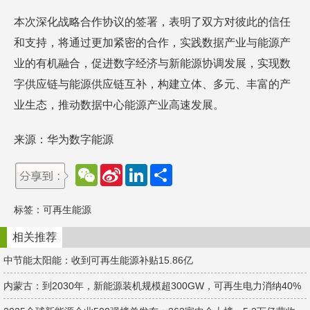
本次深化战略合作协议的签署，表明了双方对彼此的信任
和支持，将通过更加紧密的合作，实践数据产业与能源产
业的有机融合，促进数字经济与新能源协调发展，实现数
字供应链与能源供应链互补，构建立体、多元、丰富的产
业生态，推动数据中心能源产业高速发展。
来源：华为数字能源
W
S
L
分
e
i
i
享
C
n
n
h
a
k
标签：
可再生能源
a
W
e
t
e
d
i
I
相关推荐
b
n
o
中节能太阳能：收到可再生能源补贴15.86亿
内蒙古：到2030年，新能源装机规模超300GW，可再生电力消纳40%