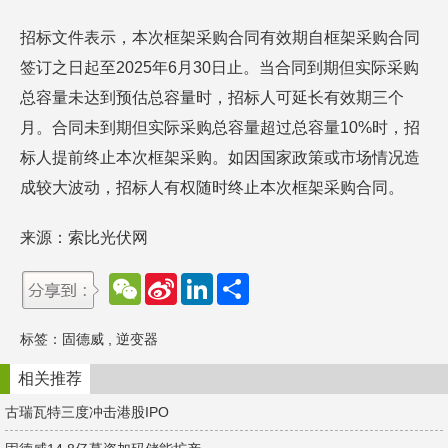
招标文件表示，本次框架采购合同有效期自框架采购合同
签订之日起至2025年6月30日止。当合同到期但实际采购
总容量未达到预估总容量时，招标人可延长有效期三个
月。合同未到期但实际采购总容量超过总容量10%时，招
标人提前终止本次框架采购。如因国家政策或市场情况造
成较大波动，招标人有权随时终止本次框架采购合同。
来源：索比光伏网
W
S
L
分
e
i
i
享
C
n
n
h
a
k
标签：
固德威
,
逆变器
a
W
e
t
e
d
i
I
相关推荐
b
n
o
古瑞瓦特三度冲击港股IPO