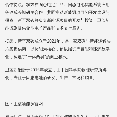
合作协议。双方在固态电池产品、固态电池储能系统应用
等达成长期研发合作，共同推动新能源项目的开发建设与
投资。新至双碳将负责新能源项目的开发与投资，卫蓝新
能源则提供储能电芯产品和技术支持服务。
据悉，新至双碳成立于2021年，是一家双碳与新能源解决
方案提供商，以储能为核心，辅以碳资产管理和能源数字
化，构建了"一体两翼"的商业模式。
卫蓝新能源于2016年成立，由中国科学院物理研究所孵
化，专注于固态电池的研发、生产、市场和销售。
图：卫蓝新能源官网
根据协议，双方合作将以工商业储能业务为主，大型集装