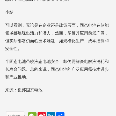
小结
可以看到，无论是在企业还是政策层面，固态电池在储能
领域都展现出活力和潜力，然而，尽管其应用前景广阔，
但实际部署仍面临技术难题，如规模化生产、成本控制和
安全性。
半固态电池虽较液态电池安全，却仍需解决电解液消耗和
长寿命问题。总的来说，固态电池的广泛应用需技术进步
和产业推动。
来源：集邦固态电池
W
S
L
分