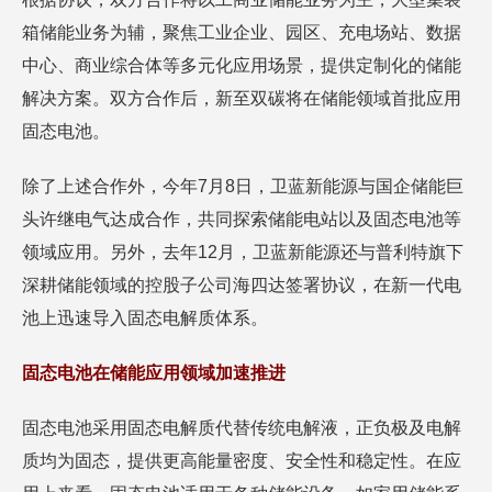
箱储能业务为辅，聚焦工业企业、园区、充电场站、数据
中心、商业综合体等多元化应用场景，提供定制化的储能
解决方案。双方合作后，新至双碳将在储能领域首批应用
固态电池。
除了上述合作外，今年7月8日，卫蓝新能源与国企储能巨
头许继电气达成合作，共同探索储能电站以及固态电池等
领域应用。另外，去年12月，卫蓝新能源还与普利特旗下
深耕储能领域的控股子公司海四达签署协议，在新一代电
池上迅速导入固态电解质体系。
固态电池在储能应用领域加速推进
固态电池采用固态电解质代替传统电解液，正负极及电解
质均为固态，提供更高能量密度、安全性和稳定性。在应