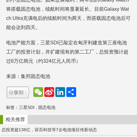
将搭载固态电池，续航时间将显著延长。目前Galaxy Wat
ch Ultra充满电后的续航时间为两天，而搭载固态电池后可
能会达到四天。
电池产能方面，三星SDI已敲定在匈牙利建造第三座电池
工厂的投资计划，并扩建现有的第二工厂，总投资预计超
过6万亿韩元（约324亿元人民币）
来源：集邦固态电池
W
S
L
分
e
i
i
享
C
n
n
h
a
k
标签：
三星SDI
,
固态电池
a
W
e
t
e
d
i
I
相关推荐
b
n
o
总投资超138亿，容百科技等7企电池项目传新动态