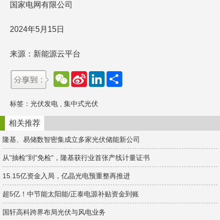
国家电网有限公司
2024年5月15日
来源：新能源云平台
W
S
L
分
e
i
i
享
C
n
n
h
a
k
标签：
光伏发电
,
集中式光伏
a
W
e
t
e
d
i
I
相关推荐
b
n
o
隆基、易储数智密集成立多家光伏储能新公司
从"抽检"到"免检"，隆基获行业首张产线计量证书
15.15亿资金入局，亿晶光电预重整再推进
超5亿！中节能太阳能/正泰电源补贴资金到账
国轩高科跨界布局光伏与风电业务